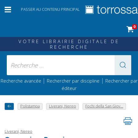
PASSER AU CONTENU PRINCIPAL
0
VOTRE LIBRAIRIE DIGITALE DE
RECHERCHE
|
|
Recherche avancée
Rechercher par discipline
Rechercher par
éditeur
Polistampa
Liverani, Nereo
Fochi della San Giov...
Liverani, Nereo