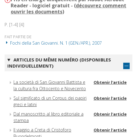
Reader - logiciel gratuit - (
découvrez comment
ouvrir les documents
)
P. [1-4] [4]
FAIT PARTIE DE
Fochi della San Giovanni. N. 1 (GEN./APR.), 2007
ARTICLES DU MÊME NUMÉRO (DISPONIBLES
INDIVIDUELLEMENT)
La società di San Giovanni Battista e
Obtenir l'article
la cultura fra Ottocento e Novecento
Sul significato di un Corpus dei papiri
Obtenir l'article
greci e latini
Dal manoscritto al libro editoriale a
Obtenir l'article
stampa
Il viaggio a Creta di Cristoforo
Obtenir l'article
Buondelmonti