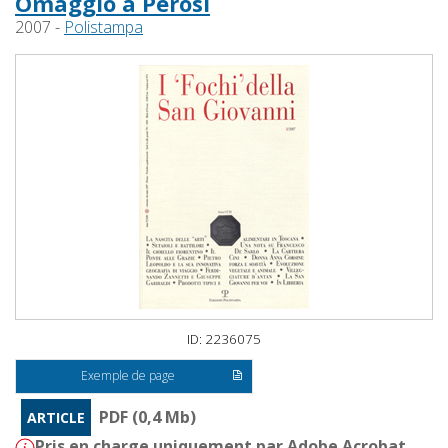
Omaggio a Perosi
2007 -
Polistampa
ID: 2236075
Exemple de page
PDF (0,4 Mb)
ARTICLE
Pris en charge uniquement par Adobe Acrobat