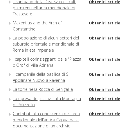
Il santuario della Dea Syria e i culti
Obtenir l'article
palmireni nell'area meridionale di
Trastevere
Maxentius and the Arch of
Obtenir l'article
Constantine
La popolazione di alcuni settori del
Obtenir l'article
suburbio orientale e meridionale di
Roma in età imperiale
I capitelli corinzieggianti della "Piazza
Obtenir l'article
d'Oro" di Villa Adriana
Il campanile della basilica di S.
Obtenir l'article
Apollinare Nuovo a Ravenna
La torre nella Rocca di Senigallia
Obtenir l'article
La ripresa degli scavi sulla Montagna
Obtenir l'article
di Polizzello
Contributi alla conoscenza dell'area
Obtenir l'article
meridionale dell'antica Capua dalla
documentazione di un archivio