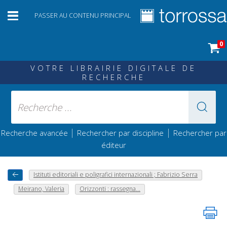
PASSER AU CONTENU PRINCIPAL
0
VOTRE LIBRAIRIE DIGITALE DE
RECHERCHE
|
|
Recherche avancée
Rechercher par discipline
Rechercher par
éditeur
Istituti editoriali e poligrafici internazionali ; Fabrizio Serra
Meirano, Valeria
Orizzonti : rassegna...