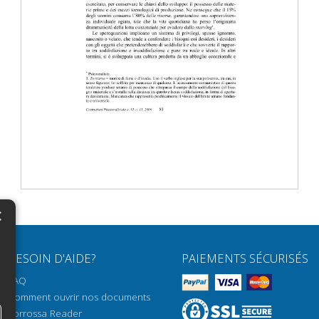
×
N
BESOIN D'AIDE?
PAIEMENTS SÉCURISÉS
H
FAQ
H
Comment ouvrir nos documents
Torrossa Reader
H