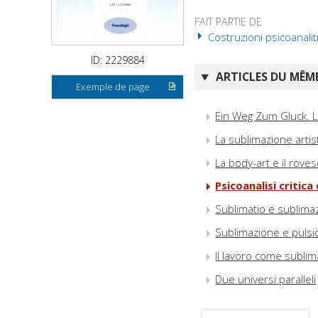
FAIT PARTIE DE
Costruzioni psicoanalit
ID: 2229884
ARTICLES DU MÊME
Exemple de page
Ein Weg Zum Gluck. La
La sublimazione artis
La body-art e il rove
Psicoanalisi critica
Sublimatio e sublima
Sublimazione e pulsi
Il lavoro come subli
Due universi paralleli