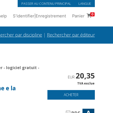
PASSER AU CONTENU PRINCIPAL
LANGUE
0
help
S'identifier
|
Enregistrement
Panier
ercher par discipline
|
Rechercher par éditeur
- logiciel gratuit -
20,35
EUR
TVA exclue
ne e la
ACHETER
A