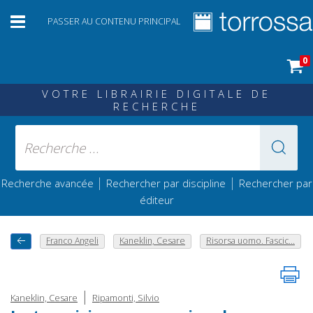
PASSER AU CONTENU PRINCIPAL
0
VOTRE LIBRAIRIE DIGITALE DE
RECHERCHE
|
|
Recherche avancée
Rechercher par discipline
Rechercher par
éditeur
Franco Angeli
Kaneklin, Cesare
Risorsa uomo. Fascic...
|
Kaneklin, Cesare
Ripamonti, Silvio