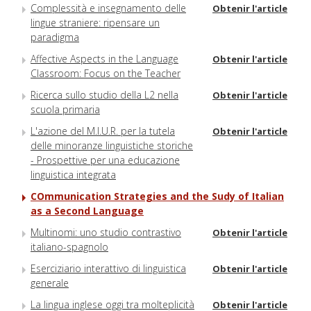
Complessità e insegnamento delle
Obtenir l'article
lingue straniere: ripensare un
paradigma
Affective Aspects in the Language
Obtenir l'article
Classroom: Focus on the Teacher
Ricerca sullo studio della L2 nella
Obtenir l'article
scuola primaria
L'azione del M.I.U.R. per la tutela
Obtenir l'article
delle minoranze linguistiche storiche
- Prospettive per una educazione
linguistica integrata
COmmunication Strategies and the Sudy of Italian
as a Second Language
Multinomi: uno studio contrastivo
Obtenir l'article
italiano-spagnolo
Eserciziario interattivo di linguistica
Obtenir l'article
generale
La lingua inglese oggi tra molteplicità
Obtenir l'article