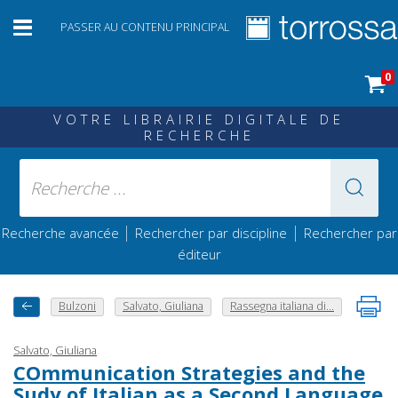
PASSER AU CONTENU PRINCIPAL
0
VOTRE LIBRAIRIE DIGITALE DE
RECHERCHE
|
|
Recherche avancée
Rechercher par discipline
Rechercher par
éditeur
Bulzoni
Salvato, Giuliana
Rassegna italiana di...
Salvato, Giuliana
COmmunication Strategies and the
Sudy of Italian as a Second Language