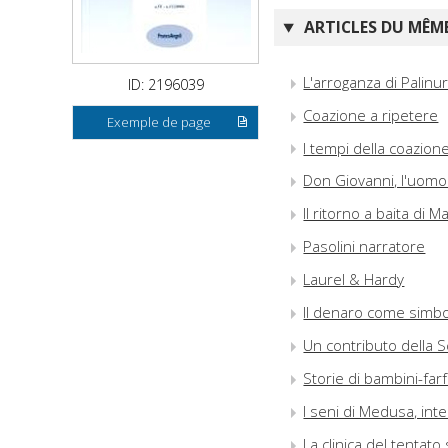
ARTICLES DU MÊME
L'arroganza di Palinu
ID: 2196039
Coazione a ripetere
Exemple de page
I tempi della coazion
Don Giovanni, l'uomo
Il ritorno a baita di M
Pasolini narratore
Laurel & Hardy
Il denaro come simb
Un contributo della S
Storie di bambini-farf
I seni di Medusa, int
La clinica del tentato 