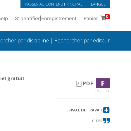
PASSER AU CONTENU PRINCIPAL
LANGUE
0
help
S'identifier
|
Enregistrement
Panier
ercher par discipline
|
Rechercher par éditeur
el gratuit -
F
PDF
FASCICULE
ESPACE DE TRAVAIL
CITER