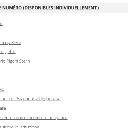
 NUMÉRO (DISPONIBLES INDIVIDUELLEMENT)
ro
e a ripetere
 oggetto
ario Rigoni Stern
olo
cuola di Psicoanalisi Ungherese
alla
ervento controcorrente e antipatico
suicidio in istituzione