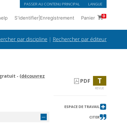
PASSER AU CONTENU PRINCIPAL
LANGUE
0
help
S'identifier
|
Enregistrement
Panier
ercher par discipline
|
Rechercher par éditeur
ratuit - (
découvrez
T
PDF
REVUE
ESPACE DE TRAVAIL
CITER