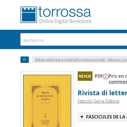
Istituti editoriali e poligrafici internazionali ; Fabrizio Se
PDF
Pris en 
REVUE
comment
Rivista di lett
Fabrizio Serra Editore
FASCICULES DE LA