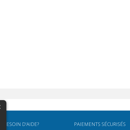
×
N
BESOIN D'AIDE?
PAIEMENTS SÉCURISÉS
H