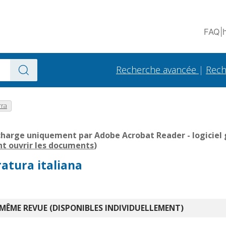
FAQ
|
Recherche avancée
|
Rech
rra
charge uniquement par Adobe Acrobat Reader - logiciel g
 ouvrir les documents
)
eratura italiana
 MÊME REVUE (DISPONIBLES INDIVIDUELLEMENT)