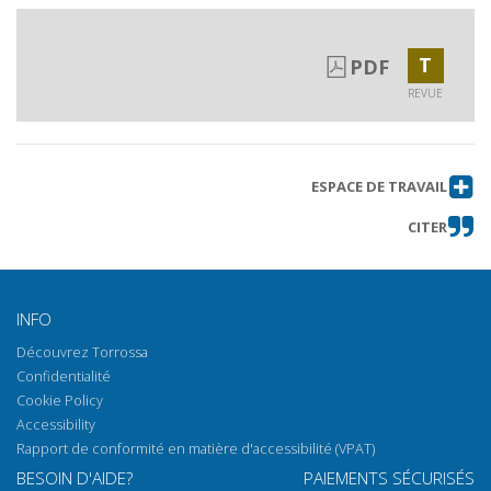
T
PDF
REVUE
ESPACE DE TRAVAIL
CITER
INFO
Découvrez Torrossa
Confidentialité
Cookie Policy
Accessibility
Rapport de conformité en matière d'accessibilité (VPAT)
BESOIN D'AIDE?
PAIEMENTS SÉCURISÉS