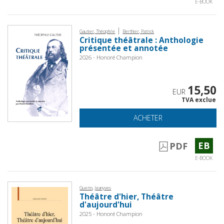
E-BOOK
|
Gautier, Théophile
Berthier, Patrick
Critique théâtrale : Anthologie
présentée et annotée
2026 - Honoré Champion
15,50
EUR
TVA exclue
ACHETER
EB
PDF
E-BOOK
Guerin, Jeanyves
Théâtre d'hier, Théâtre
d'aujourd'hui
2025 - Honoré Champion