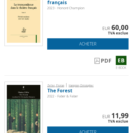
français
2023 - Honoré Champion
60,00
EUR
TVA exclue
ACHETER
EB
PDF
E-BOOK
|
Zeller, Florian
Hampton, Christopher
The Forest
2022 - Faber & Faber
11,99
EUR
TVA exclue
ACHETER