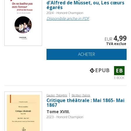
d'Alfred de Musset, ou, Les cœurs
égarés
2024 - Honoré Champion
Disponibile anche in PDF
4,99
EUR
TVA exclue
ACHETER
EPUB
EB
E-BOOK
|
Gautier, Théophile
Berthier, Patrick
Critique théâtrale : Mai 1865- Mai
1867
Tome XVIII.
2023 - Honoré Champion