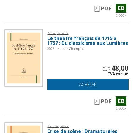
EB
PDF
E-BOOK
Ramond, Catherine
Le théâtre français de 1715 à
1757 : Du classicisme aux Lumières
2025 - Honoré Champion
48,00
EUR
TVA exclue
ACHETER
EB
PDF
E-BOOK
Diassinous, Nicolas
Crise de scène : Dramaturgies