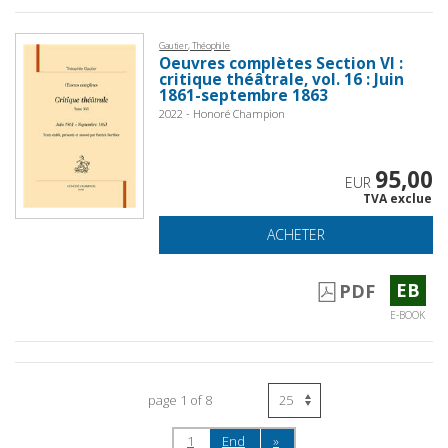
Gautier, Théophile
Oeuvres complètes Section VI :
critique théâtrale, vol. 16 : Juin
1861-septembre 1863
2022 - Honoré Champion
95,00
EUR
TVA exclue
ACHETER
EB
PDF
E-BOOK
page 1 of 8
1
End
»