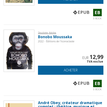
EPUB
EB
E-BOOK
Dieudonne, Adeline
Bonobo Moussaka
2022 - Éditions de l'Iconoclaste
12,99
EUR
TVA exclue
ACHETER
EPUB
EB
E-BOOK
André Obey, créateur dramatique
complet : théâtre, musique et