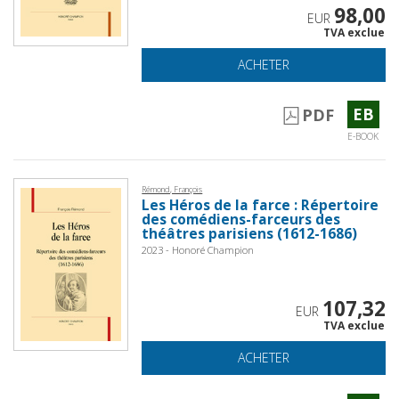
98,00
EUR
TVA exclue
ACHETER
EB
PDF
E-BOOK
Rémond, François
Les Héros de la farce : Répertoire
des comédiens-farceurs des
théâtres parisiens (1612-1686)
2023 - Honoré Champion
107,32
EUR
TVA exclue
ACHETER