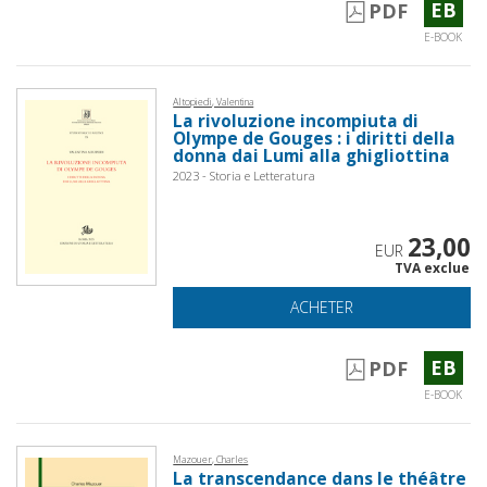
EB
PDF
E-BOOK
Altopiedi, Valentina
La rivoluzione incompiuta di
Olympe de Gouges : i diritti della
donna dai Lumi alla ghigliottina
2023 - Storia e Letteratura
23,00
EUR
TVA exclue
ACHETER
EB
PDF
E-BOOK
Mazouer, Charles
La transcendance dans le théâtre