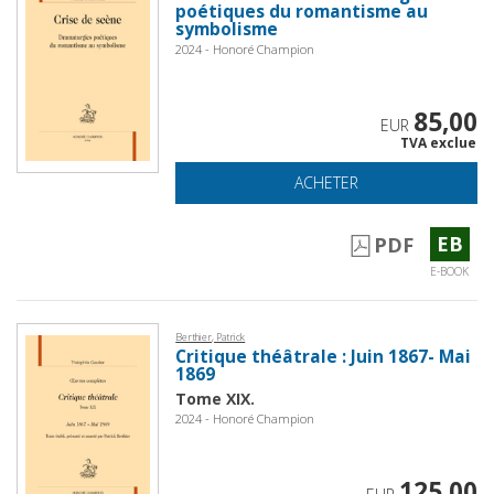
poétiques du romantisme au
symbolisme
2024 - Honoré Champion
85,00
EUR
TVA exclue
ACHETER
EB
PDF
E-BOOK
Berthier, Patrick
Critique théâtrale : Juin 1867- Mai
1869
Tome XIX.
2024 - Honoré Champion
125,00