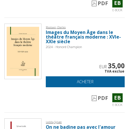
EB
PDF
E-BOOK
Mazouer, Charles
Images du Moyen Âge dans le
théâtre français moderne : XVIe-
XXIe siècle
2024 - Honoré Champion
35,00
EUR
TVA exclue
ACHETER
EB
PDF
E-BOOK
Ledda, Sylvain
On ne badine pas avec l'amour