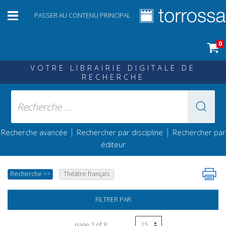
PASSER AU CONTENU PRINCIPAL
0
VOTRE LIBRAIRIE DIGITALE DE
RECHERCHE
|
|
Recherche avancée
Rechercher par discipline
Rechercher par
éditeur
Recherche
>>
Théâtre français
FILTRER PAR
page 1 of 8