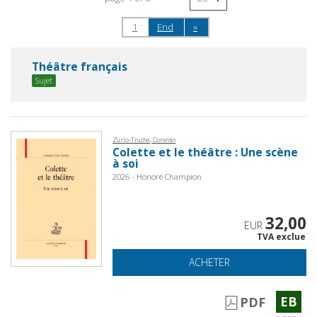
1
End
»
Théâtre français
Sujet
Zurlo-Truche, Corentin
Colette et le théâtre : Une scène
à soi
2026 - Honoré Champion
32,00
EUR
TVA exclue
ACHETER
EB
PDF