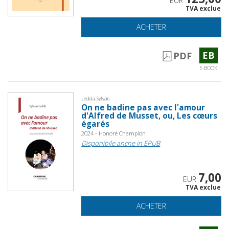
EUR
TVA exclue
ACHETER
EB
PDF
E-BOOK
Ledda, Sylvain
On ne badine pas avec l'amour
d'Alfred de Musset, ou, Les cœurs
égarés
2024 - Honoré Champion
Disponibile anche in EPUB
7,00
EUR
TVA exclue
ACHETER