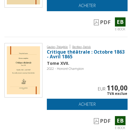
ACHETER
EB
PDF
E-BOOK
|
Gautier, Théophile
Berthier, Patrick
Critique théâtrale : Octobre 1863
- Avril 1865
Tome XVII.
2022 - Honoré Champion
110,00
EUR
TVA exclue
ACHETER
EB
PDF
E-BOOK