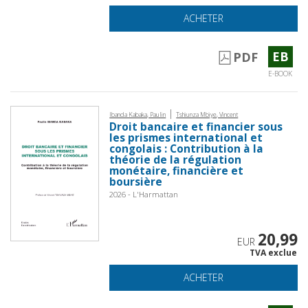
ACHETER
EB
PDF
E-BOOK
|
Ibanda Kabaka, Paulin
Tshiunza Mbiye, Vincent
Droit bancaire et financier sous
les prismes international et
congolais : Contribution à la
théorie de la régulation
monétaire, financière et
boursière
2026 - L'Harmattan
20,99
EUR
TVA exclue
ACHETER