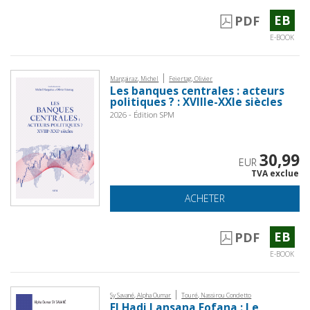
EB
PDF
E-BOOK
|
Margairaz, Michel
Feiertag, Olivier
Les banques centrales : acteurs
politiques ? : XVIIIe-XXIe siècles
2026 - Édition SPM
30,99
EUR
TVA exclue
ACHETER
EB
PDF
E-BOOK
|
Sy Savané, Alpha Oumar
Touré, Nassirou Condetto
El Hadj Lansana Fofana : Le