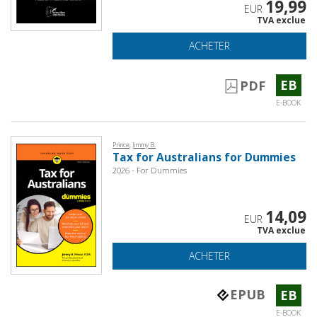
19,99
EUR
TVA exclue
ACHETER
EB
PDF
E-BOOK
Prince, Jimmy B.
Tax for Australians for Dummies
2026 - For Dummies
14,09
EUR
TVA exclue
ACHETER
EPUB
EB
E-BOOK