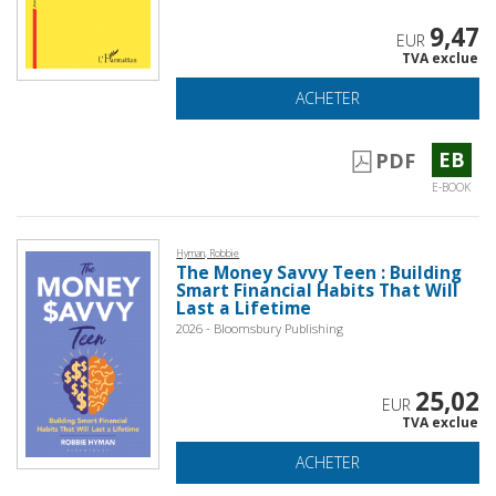
9,47
EUR
TVA exclue
ACHETER
EB
PDF
E-BOOK
Hyman, Robbie
The Money Savvy Teen : Building
Smart Financial Habits That Will
Last a Lifetime
2026 - Bloomsbury Publishing
25,02
EUR
TVA exclue
ACHETER