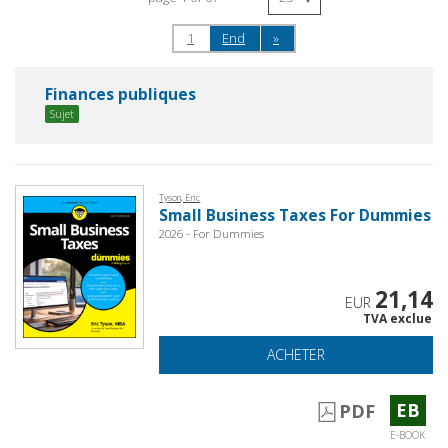
1
End
»
Finances publiques
Sujet
Tyson, Eric
Small Business Taxes For Dummies
2026 - For Dummies
21,14
EUR
TVA exclue
ACHETER
EB
PDF
E-BOOK