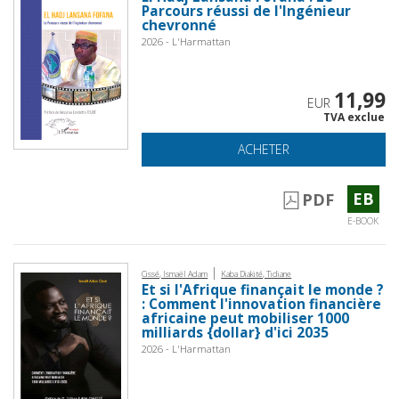
Parcours réussi de l'Ingénieur
chevronné
2026 - L'Harmattan
11,99
EUR
TVA exclue
ACHETER
EB
PDF
E-BOOK
|
Cissé, Ismaël Adam
Kaba Diakité, Tidiane
Et si l'Afrique finançait le monde ?
: Comment l'innovation financière
africaine peut mobiliser 1000
milliards {dollar} d'ici 2035
2026 - L'Harmattan