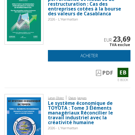
restructuration : Cas des
entreprises cotées à la bourse
des valeurs de Casablanca
2026 - L'Harmattan
23,69
EUR
TVA exclue
ACHETER
EB
PDF
E-BOOK
|
Larue, Olivier
Chaize, Jacques
Le système économique de
TOYOTA : Tome 3 Éléments
managériaux Réconcilier le
travail industriel avec la
créativité humaine
2026 - L'Harmattan