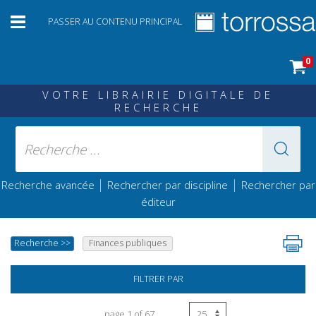
PASSER AU CONTENU PRINCIPAL
0
VOTRE LIBRAIRIE DIGITALE DE
RECHERCHE
|
|
Recherche avancée
Rechercher par discipline
Rechercher par
éditeur
Recherche
>>
Finances publiques
FILTRER PAR
page 1 of 67