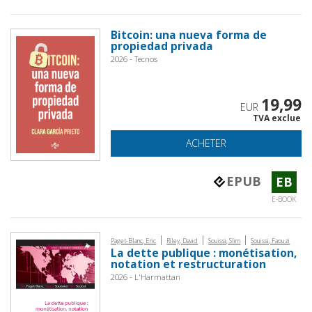
Bitcoin: una nueva forma de
propiedad privada
2026 - Tecnos
19,99
EUR
TVA exclue
ACHETER
EPUB
EB
E-BOOK
|
|
|
Paget-Blanc, Eric
Riley, David
Souissi, Slim
Souissi, Faouzi
La dette publique : monétisation,
notation et restructuration
2026 - L'Harmattan