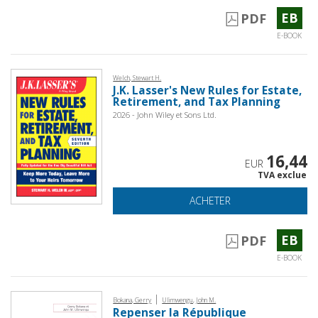
EB
PDF
E-BOOK
Welch, Stewart H.
J.K. Lasser's New Rules for Estate,
Retirement, and Tax Planning
2026 - John Wiley et Sons Ltd.
16,44
EUR
TVA exclue
ACHETER
EB
PDF
E-BOOK
|
Bokana, Gerry
Ulimwengu, John M.
Repenser la République