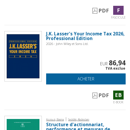
F
PDF
FASCICULE
J.K. Lasser's Your Income Tax 2026,
Professional Edition
2026 - John Wiley et Sons Ltd.
86,94
EUR
TVA exclue
ACHETER
EB
PDF
E-BOOK
|
Azzouzi, Basma
Seddiki, Abdeslam
Structure d'actionnariat,
performance et mesures de