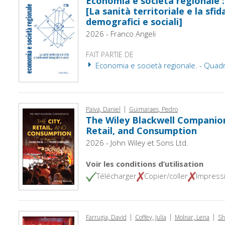
Economia e società regionale :
[La sanità territoriale e la sfi
demografici e sociali]
2026 - Franco Angeli
FAIT PARTIE DE
Economia e società regionale. - Quad
|
Paiva, Daniel
Guimaraes, Pedro
The Wiley Blackwell Companion
Retail, and Consumption
2026 - John Wiley et Sons Ltd.
Voir les conditions d’utilisation
Télécharger
Copier/coller
Impress
|
|
|
Farrugia, David
Coffey, Julia
Molnar, Lena
Sh