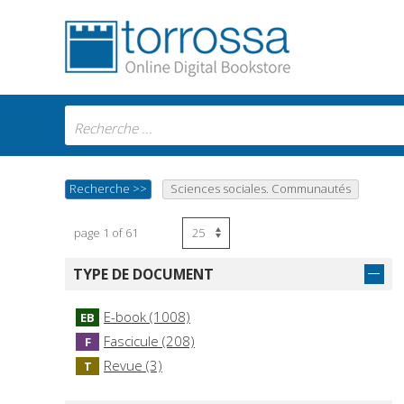
Recherche
>>
Sciences sociales. Communautés
page 1 of 61
TYPE DE DOCUMENT
E-book (1008)
EB
Fascicule (208)
F
Revue (3)
T