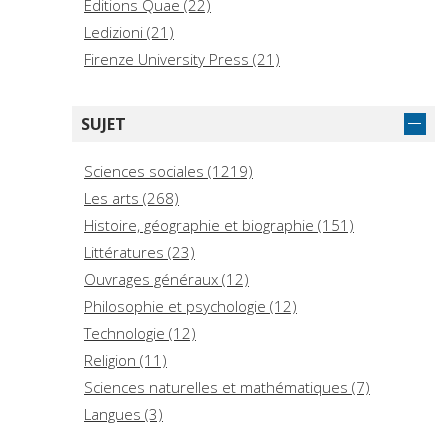
Editions Quae (22)
Ledizioni (21)
Firenze University Press (21)
SUNY Press (21)
Lexington Books (20)
SUJET
Laterza Editori (19)
Polity Press (15)
Sciences sociales (1219)
Zed Books (14)
Les arts (268)
Leo S. Olschki (14)
Histoire, géographie et biographie (151)
École Française de Rome (14)
Littératures (23)
Viella (14)
Ouvrages généraux (12)
Berghahn Books (14)
Philosophie et psychologie (12)
Technologie (12)
Religion (11)
Sciences naturelles et mathématiques (7)
Langues (3)