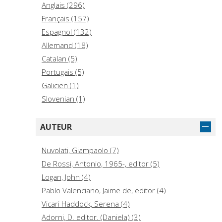
Anglais (296)
Français (157)
Espagnol (132)
Allemand (18)
Catalan (5)
Portugais (5)
Galicien (1)
Slovenian (1)
AUTEUR
Nuvolati, Giampaolo (7)
De Rossi, Antonio, 1965-, editor (5)
Logan, John (4)
Pablo Valenciano, Jaime de, editor (4)
Vicari Haddock, Serena (4)
Adorni, D. editor. (Daniela) (3)