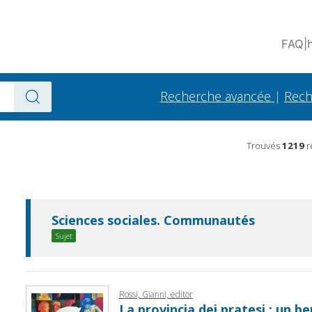
FAQ
|
Recherche avancée
|
Rech
Trouvés
1219
r
Sciences sociales. Communautés
Sujet
Rossi, Gianni, editor
La provincia dei pratesi : un b