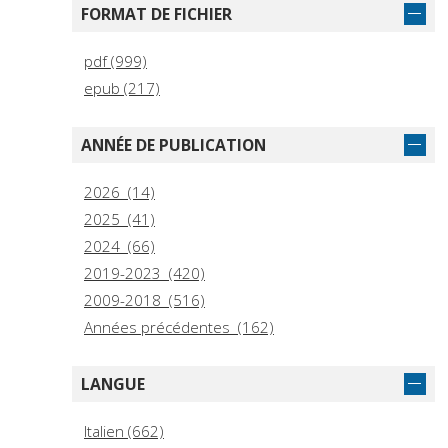
FORMAT DE FICHIER
pdf (999)
epub (217)
ANNÉE DE PUBLICATION
2026 (14)
2025 (41)
2024 (66)
2019-2023 (420)
2009-2018 (516)
Années précédentes (162)
LANGUE
Italien (662)