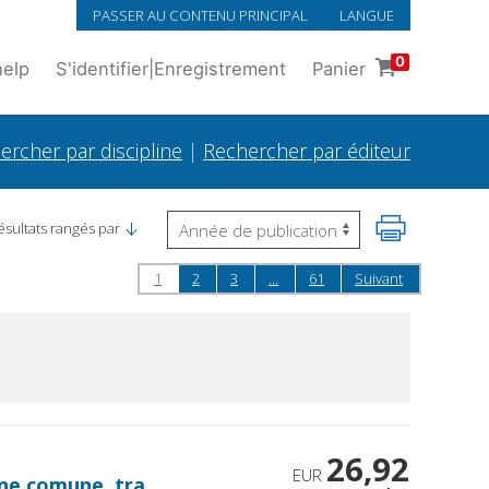
PASSER AU CONTENU PRINCIPAL
LANGUE
0
help
S'identifier
|
Enregistrement
Panier
ercher par discipline
|
Rechercher par éditeur
ésultats rangés par
1
2
3
...
61
Suivant
26,92
EUR
ene comune, tra