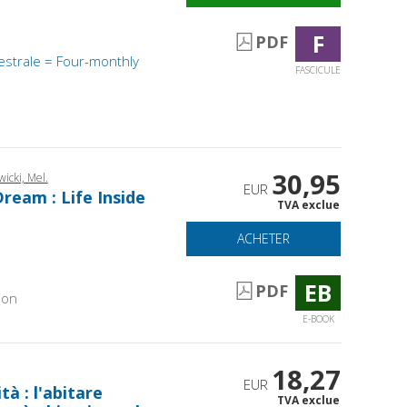
F
PDF
estrale = Four-monthly
FASCICULE
30,95
icki, Mel.
EUR
ream : Life Inside
TVA exclue
ACHETER
EB
PDF
ion
E-BOOK
18,27
EUR
à : l'abitare
TVA exclue