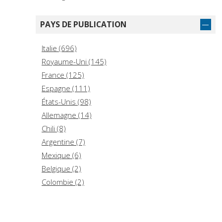
(5)
Saggi. Storia e scienze sociali (5)
PAYS DE PUBLICATION
Sociologia (5)
Administration et aménagement du territoire (4)
Italie (696)
Collana di sociologia (4)
Royaume-Uni (145)
France (125)
Espagne (111)
États-Unis (98)
Allemagne (14)
Chili (8)
Argentine (7)
Mexique (6)
Belgique (2)
Colombie (2)
Pays-Bas (2)
Cameroun (1)
Hongrie (1)