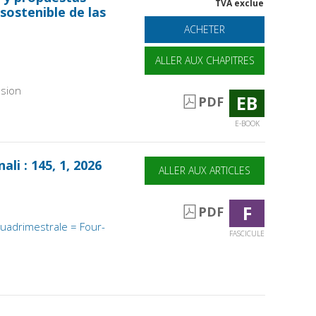
TVA exclue
sostenible de las
ACHETER
ALLER AUX CHAPITRES
sion
EB
PDF
E-BOOK
ali : 145, 1, 2026
ALLER AUX ARTICLES
F
PDF
 Quadrimestrale = Four-
FASCICULE