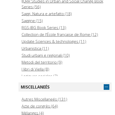
Medicine (1)
IJURR Studies in Urban and Social Change Book
Series (56)
Technology (1)
Saggi. Natura e artefatto (18)
Bibliography, Library Science, Information
Resources (1)
Saggine (15)
RGS-IBG Book Series (13)
Collection de l'École française de Rome (12)
Update Sciences & technologies (11)
Urbanistica (11)
Studi urbani e regionali (10)
Metodi del territorio (9)
I libri di Viella (8)
Logiques sociales (7)
La città come cura e la cura della città (6)
MISCELLANEÉS
Città e paesaggio (5)
Habitat et sociétés (5)
Autres Miscellaneés (131)
Plural (5)
Acte de congrès (64)
Questions contemporaines : Questions urbaines
Mélanges (4)