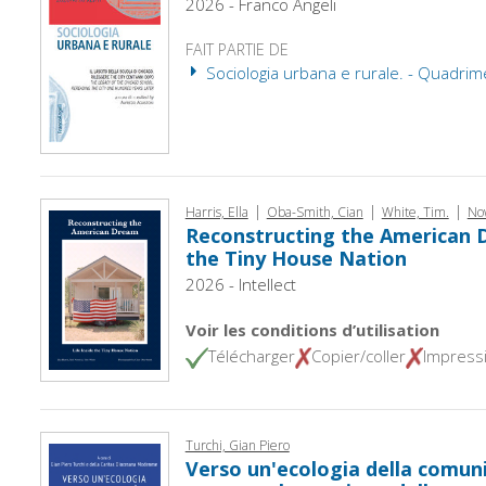
2026 - Franco Angeli
FAIT PARTIE DE
Sociologia urbana e rurale. - Quadrim
|
|
|
Harris, Ella
Oba-Smith, Cian
White, Tim.
Now
Reconstructing the American D
the Tiny House Nation
2026 - Intellect
Voir les conditions d’utilisation
Télécharger
Copier/coller
Impress
Turchi, Gian Piero
Verso un'ecologia della comunit