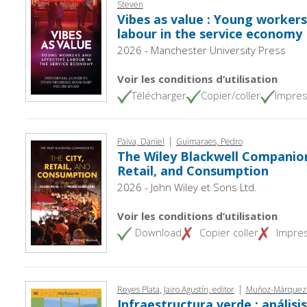
Steven
Vibes as value : Young workers
labour in the service economy
2026 - Manchester University Press
Voir les conditions d’utilisation
Télécharger
Copier/coller
Impres
|
Paiva, Daniel
Guimaraes, Pedro
The Wiley Blackwell Companion
Retail, and Consumption
2026 - John Wiley et Sons Ltd.
Voir les conditions d’utilisation
Download
Copier coller
Impre
|
Reyes Plata, Jairo Agustín, editor
Muñoz-Márquez Tr
Infraestructura verde : análisi