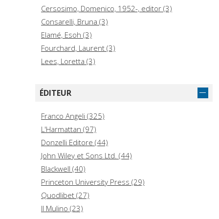
Cersosimo, Domenico, 1952-, editor (3)
Consarelli, Bruna (3)
Elamé, Esoh (3)
Fourchard, Laurent (3)
Lees, Loretta (3)
Mathieu, Nicole (3)
Tabor, Davide, editor (3)
ÉDITEUR
Wacquant, Loïc (3)
Aalbers, Manuel B. (2)
Franco Angeli (325)
Amin, Ash. (2)
L'Harmattan (97)
Andrusz, Gregory (2)
Donzelli Editore (44)
Arbaci, Sonia (2)
John Wiley et Sons Ltd. (44)
Banos, Arnaud (2)
Blackwell (40)
Bertuglia, Cristoforo Sergio, 1931- (2)
Princeton University Press (29)
Quodlibet (27)
Il Mulino (23)