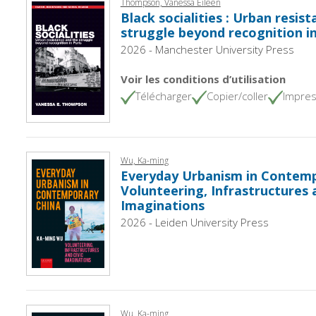
Thompson, Vanessa Eileen
Black socialities : Urban resis
struggle beyond recognition in
2026 - Manchester University Press
Voir les conditions d’utilisation
Télécharger
Copier/coller
Impres
Wu, Ka-ming
Everyday Urbanism in Contemp
Volunteering, Infrastructures 
Imaginations
2026 - Leiden University Press
Wu, Ka-ming