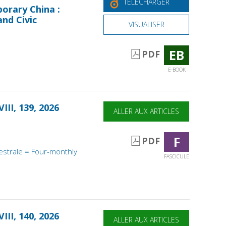
TÉLÉCHARGER
orary China :
and Civic
VISUALISER
EB
PDF
E-BOOK
III, 139, 2026
ALLER AUX ARTICLES
F
PDF
estrale = Four-monthly
FASCICULE
III, 140, 2026
ALLER AUX ARTICLES