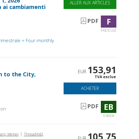
 1, 2026
ALLER AUX ARTICLES
da ai cambiamenti
F
PDF
FASCICULE
rimestrale = Four-monthly
153,91
EUR
 to the City,
TVA exclue
ACHETER
EB
PDF
ion
E-BOOK
105,75
|
arp, Megan
Threadgold,
EUR