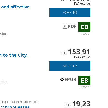
TVA exclue
 and affective
ACHETER
EB
PDF
sion
E-BOOK
153,91
EUR
 to the City,
TVA exclue
ACHETER
EB
EPUB
ssion
E-BOOK
19,23
ujillo, Rafael Arturo, editor
EUR
s y propuestas