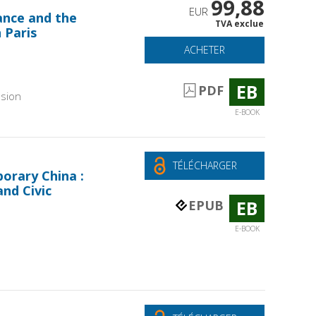
99,88
EUR
tance and the
TVA exclue
 Paris
ACHETER
EB
PDF
sion
E-BOOK
TÉLÉCHARGER
orary China :
and Civic
EB
EPUB
E-BOOK