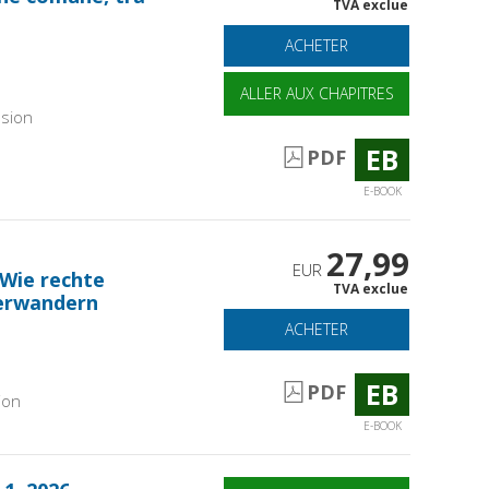
TVA exclue
ACHETER
ALLER AUX CHAPITRES
sion
EB
PDF
E-BOOK
27,99
EUR
Wie rechte
TVA exclue
terwandern
ACHETER
EB
PDF
ion
E-BOOK