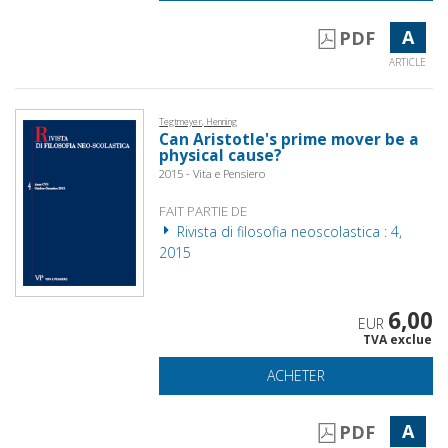
A
PDF
ARTICLE
Tegtmeyer, Henning
Can Aristotle's prime mover be a
physical cause?
2015 - Vita e Pensiero
FAIT PARTIE DE
Rivista di filosofia neoscolastica : 4,
2015
6,00
EUR
TVA exclue
ACHETER
A
PDF