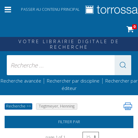
PASSER AU CONTENU PRINCIPAL
0
VOTRE LIBRAIRIE DIGITALE DE
RECHERCHE
|
|
Recherche avancée
Rechercher par discipline
Rechercher par
éditeur
Recherche
>>
Tegtmeyer, Henning
FILTRER PAR
page 1 of 1