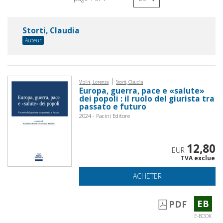
Storti, Claudia
Auteur
|
Violini, Lorenza
Storti, Claudia
Europa, guerra, pace e «salute»
dei popoli : il ruolo del giurista tra
passato e futuro
2024 - Pacini Editore
12,80
EUR
TVA exclue
ACHETER
EB
PDF
E-BOOK