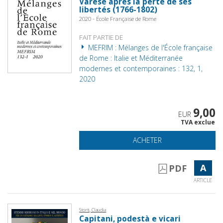
Varèse après la perte de ses
libertés (1766-1802)
2020 - École Française de Rome
FAIT PARTIE DE
MEFRIM : Mélanges de l'École française
de Rome : Italie et Méditerranée
modernes et contemporaines : 132, 1,
2020
9,00
EUR
TVA exclue
ACHETER
A
PDF
ARTICLE
Storti, Claudia
Capitani, podestà e vicari