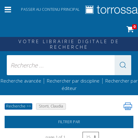
PASSER AU CONTENU PRINCIPAL
0
VOTRE LIBRAIRIE DIGITALE DE
RECHERCHE
|
|
Recherche avancée
Rechercher par discipline
Rechercher par
éditeur
Recherche
>>
Storti, Claudia
FILTRER PAR
page 1 of 1