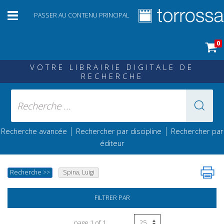
PASSER AU CONTENU PRINCIPAL
0
VOTRE LIBRAIRIE DIGITALE DE
RECHERCHE
|
|
Recherche avancée
Rechercher par discipline
Rechercher par
éditeur
Recherche
>>
Spina, Luigi
FILTRER PAR
page 1 of 1