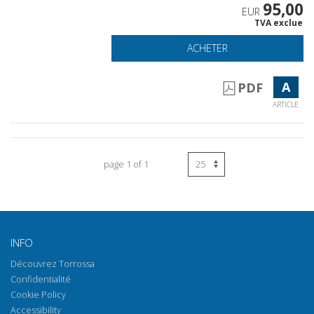
95,00
EUR
TVA exclue
ACHETER
A
PDF
ARTICLE
page 1 of 1
INFO
Découvrez Torrossa
Confidentialité
Cookie Policy
Accessibility