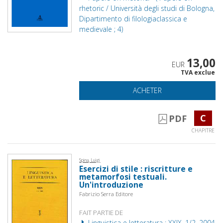
rhetoric / Università degli studi di Bologna,
Dipartimento di filologiaclassica e
medievale ; 4)
13,00
EUR
TVA exclue
ACHETER
C
PDF
CHAPITRE
Spina, Luigi
Esercizi di stile : riscritture e
metamorfosi testuali.
Un'introduzione
Fabrizio Serra Editore
FAIT PARTIE DE
Linguistica e letteratura : XXIX, 1/2, 2004