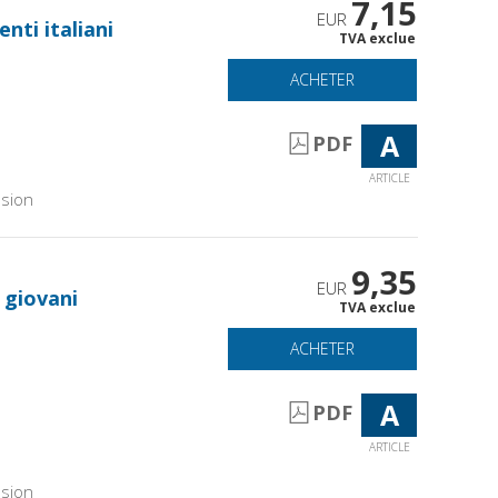
7,15
EUR
enti italiani
TVA exclue
ACHETER
A
PDF
ARTICLE
sion
9,35
EUR
e giovani
TVA exclue
ACHETER
A
PDF
ARTICLE
sion