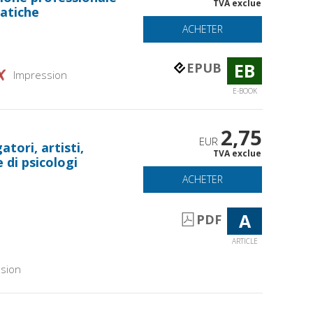
TVA exclue
ratiche
ACHETER
EB
EPUB
Impression
E-BOOK
2,75
EUR
atori, artisti,
TVA exclue
e di psicologi
ACHETER
A
PDF
ARTICLE
sion