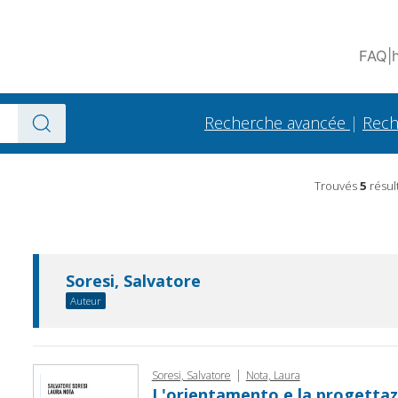
FAQ
|
Recherche avancée
|
Rech
Trouvés
5
résul
Soresi, Salvatore
Auteur
|
Soresi, Salvatore
Nota, Laura
L'orientamento e la progettaz