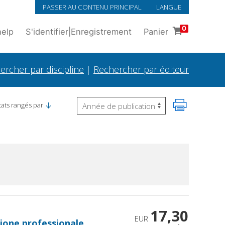
PASSER AU CONTENU PRINCIPAL
LANGUE
0
help
S'identifier
|
Enregistrement
Panier
ercher par discipline
|
Rechercher par éditeur
tats rangés par
17,30
EUR
ione professionale