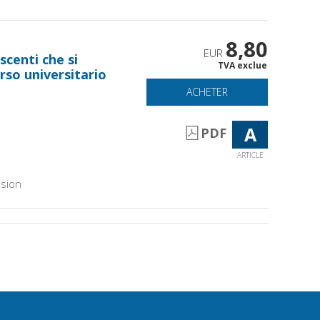
8,80
EUR
centi che si
TVA exclue
rso universitario
ACHETER
A
PDF
ARTICLE
sion