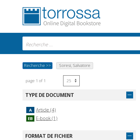
Recherche
>>
Soresi, Salvatore
page 1 of 1
TYPE DE DOCUMENT
Article (4)
A
E-book (1)
EB
FORMAT DE FICHIER