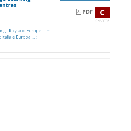
entres
C
PDF
CHAPITRE
g : Italy and Europe ... =
talia e Europa ... :