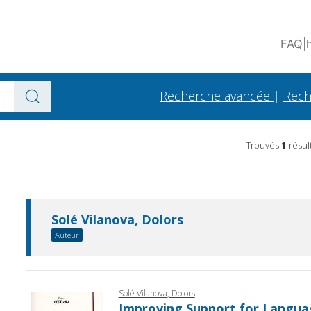
FAQ
|
Recherche avancée
|
Rech
Trouvés
1
résul
Solé Vilanova, Dolors
Auteur
Solé Vilanova, Dolors
Improving Support for Langua