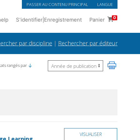
PASSER AU CONTENU PRINCIPAL
LANGUE
0
help
S'identifier
|
Enregistrement
Panier
ercher par discipline
|
Rechercher par éditeur
tats rangés par
VISUALISER
ge Learning