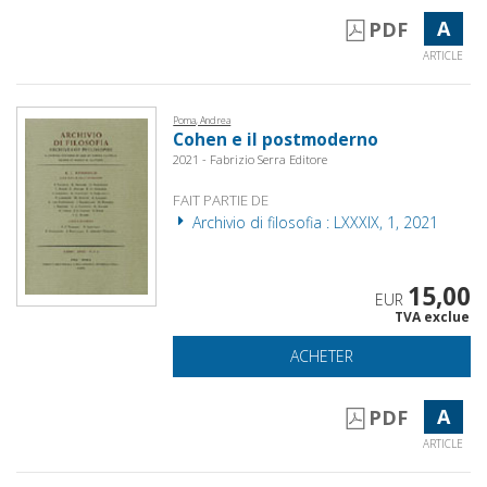
A
PDF
ARTICLE
Poma, Andrea
Cohen e il postmoderno
2021 - Fabrizio Serra Editore
FAIT PARTIE DE
Archivio di filosofia : LXXXIX, 1, 2021
15,00
EUR
TVA exclue
ACHETER
A
PDF
ARTICLE