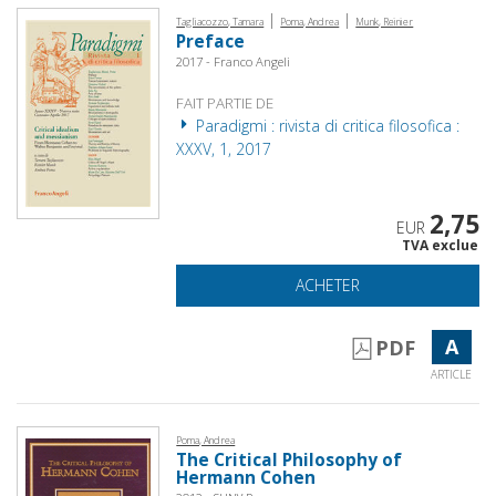
|
|
Tagliacozzo, Tamara
Poma, Andrea
Munk, Reinier
Preface
2017 - Franco Angeli
FAIT PARTIE DE
Paradigmi : rivista di critica filosofica :
XXXV, 1, 2017
2,75
EUR
TVA exclue
ACHETER
A
PDF
ARTICLE
Poma, Andrea
The Critical Philosophy of
Hermann Cohen