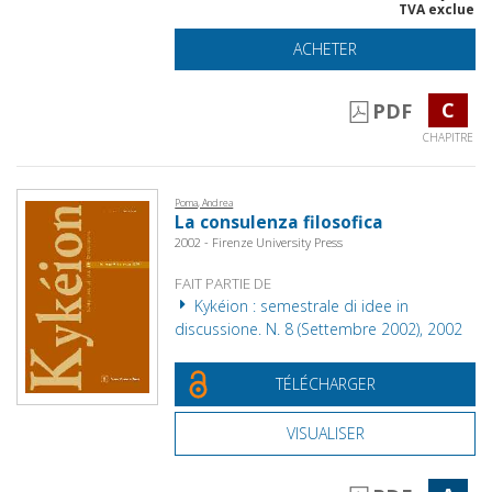
TVA exclue
ACHETER
C
PDF
CHAPITRE
Poma, Andrea
La consulenza filosofica
2002 - Firenze University Press
FAIT PARTIE DE
Kykéion : semestrale di idee in
discussione. N. 8 (Settembre 2002), 2002
TÉLÉCHARGER
VISUALISER