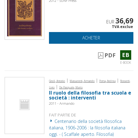
2012 - SUNY Press
36,69
EUR
TVA exclue
ACHETER
EB
PDF
E-BOOK
|
|
|
Gnoli, Antonio
Massarenti, Armando
Poma, Andrea
Rossetti,
|
Livio
De Pasquale, Mario
Il ruolo della filosofia tra scuola e
società : interventi
2011 - Armando
FAIT PARTIE DE
Centenario della società filosofica
italiana, 1906-2006 : la filosofia italiana
oggi. - ( Scaffale aperto. Filosofia)