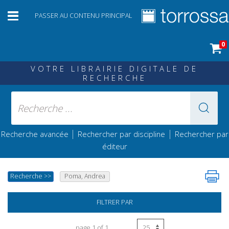
PASSER AU CONTENU PRINCIPAL
0
VOTRE LIBRAIRIE DIGITALE DE
RECHERCHE
|
|
Recherche avancée
Rechercher par discipline
Rechercher par
éditeur
Recherche
>>
Poma, Andrea
FILTRER PAR
page 1 of 1