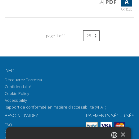
A
PDF
ARTICLE
page 1 of 1
INFO
Découvrez Torrossa
Confidentialité
Cookie Policy
Accessibility
Rapport de conformité en matière d'accessibilité (VPAT)
BESOIN D'AIDE?
PAIEMENTS SÉCURISÉS
FAQ
Comment ouvrir nos documents
×
Torrossa Reader