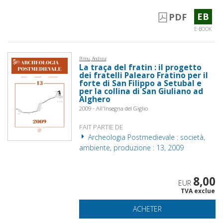
EB
PDF
E-BOOK
Pirinu, Andrea
La traça del fratin : il progetto
dei fratelli Palearo Fratino per il
forte di San Filippo a Setubal e
per la collina di San Giuliano ad
Alghero
2009 - All'Insegna del Giglio
FAIT PARTIE DE
Archeologia Postmedievale : società,
ambiente, produzione : 13, 2009
8,00
EUR
TVA exclue
ACHETER