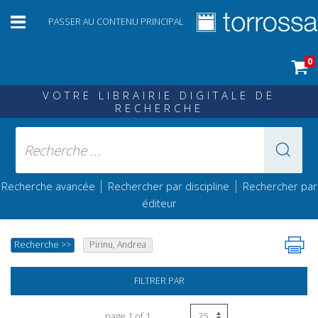
PASSER AU CONTENU PRINCIPAL
0
VOTRE LIBRAIRIE DIGITALE DE
RECHERCHE
|
|
Recherche avancée
Rechercher par discipline
Rechercher par
éditeur
Recherche
>>
Pirinu, Andrea
FILTRER PAR
page 1 of 1