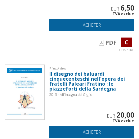
6,50
EUR
TVA exclue
ACHETER
C
PDF
CHAPITRE
Pirinu, Andrea
Il disegno dei baluardi
cinquecenteschi nell'opera dei
fratelli Paleari Fratino : le
piazzeforti della Sardegna
2013 - All'Insegna del Giglio
20,00
EUR
TVA exclue
ACHETER