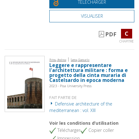
TÉLÉCHARGER
VISUALISER
C
PDF
CHAPITRE
|
Pirinu, Andrea
Sanna, Giancarlo
Leggere e rappresentare
l'architettura militare : forma e
progetto della cinta muraria di
Castelsardo in epoca moderna
2023 - Pisa University Press
FAIT PARTIE DE
Defensive architecture of the
mediterranean : vol. XIII
Voir les conditions d’utilisation
Télécharger
Copier coller
Impression