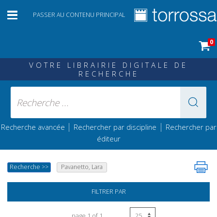
PASSER AU CONTENU PRINCIPAL
0
VOTRE LIBRAIRIE DIGITALE DE
RECHERCHE
|
|
Recherche avancée
Rechercher par discipline
Rechercher par
éditeur
Recherche
>>
Pavanetto, Lara
FILTRER PAR
page 1 of 1