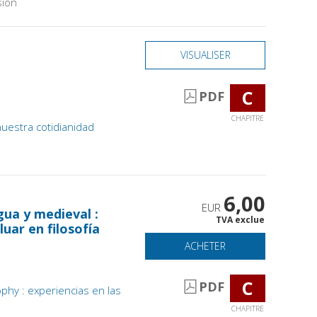
sion
VISUALISER
C
PDF
CHAPITRE
uestra cotidianidad
6,00
EUR
igua y medieval :
TVA exclue
uar en filosofía
ACHETER
C
PDF
phy : experiencias en las
CHAPITRE