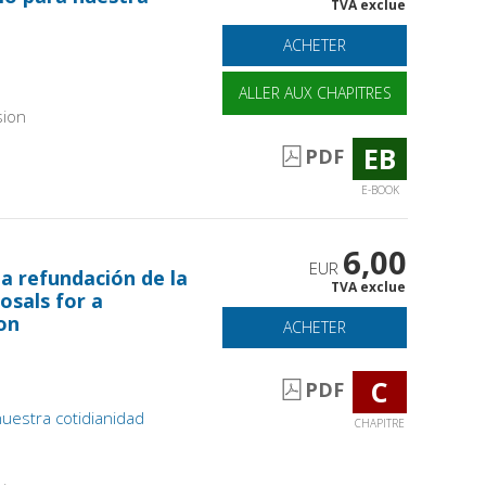
TVA exclue
ACHETER
ALLER AUX CHAPITRES
sion
EB
PDF
E-BOOK
6,00
EUR
a refundación de la
TVA exclue
osals for a
on
ACHETER
C
PDF
uestra cotidianidad
CHAPITRE