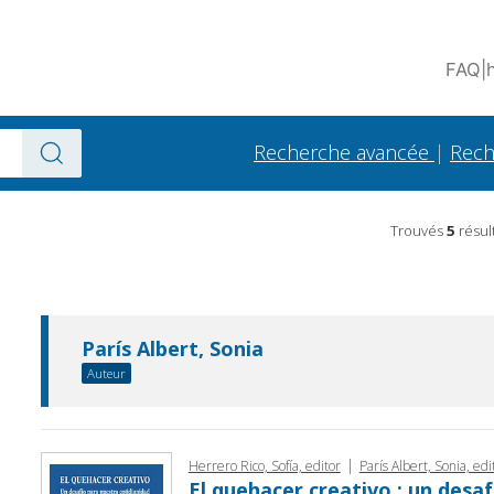
FAQ
|
Recherche avancée
|
Rech
Trouvés
5
résul
París Albert, Sonia
Auteur
|
Herrero Rico, Sofía, editor
París Albert, Sonia, edi
El quehacer creativo : un desa