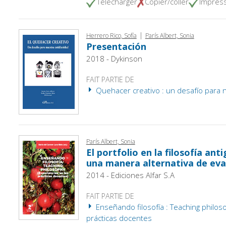
Télécharger
Copier/coller
Impres
|
Herrero Rico, Sofía
París Albert, Sonia
Presentación
2018 - Dykinson
FAIT PARTIE DE
Quehacer creativo : un desafío para n
París Albert, Sonia
El portfolio en la filosofía ant
una manera alternativa de eval
2014 - Ediciones Alfar S.A
FAIT PARTIE DE
Enseñando filosofía : Teaching philoso
prácticas docentes