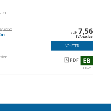
sion
7,56
t, editor
EUR
ión
TVA exclue
ACHETER
sion
EB
PDF
E-BOOK