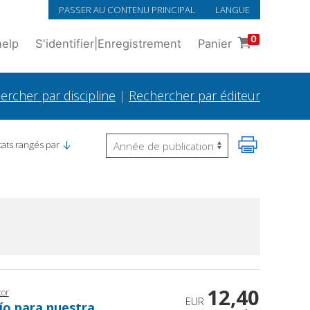
PASSER AU CONTENU PRINCIPAL
LANGUE
0
help
S'identifier
|
Enregistrement
Panier
ercher par discipline
|
Rechercher par éditeur
tats rangés par
12,40
tor
EUR
fío para nuestra