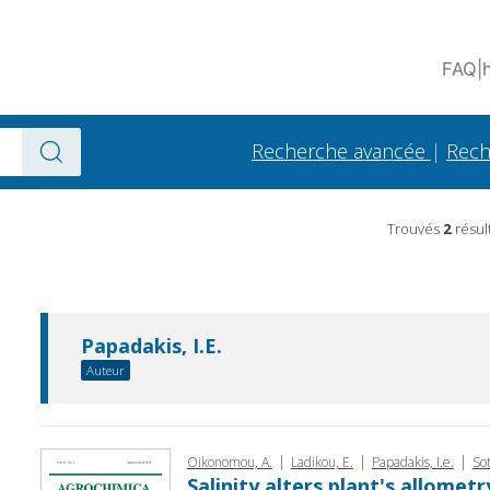
FAQ
|
Recherche avancée
|
Rech
Trouvés
2
résul
Papadakis, I.E.
Auteur
|
|
|
Oikono­mou, A.
Ladikou, E.
Papadakis, I.e.
Sot
Salinity alters plant's allomet