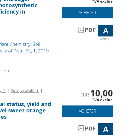
TVA exclue
hotosynthetic
iciency in
ACHETER
A
PDF
ARTICLE
Plant Chemistry, Soil
ity of Pisa : 63, 1, 2019
sion
10,00
|
|
, C.
Protopapadakis, I.
EUR
TVA exclue
l status, yield and
avel sweet orange
ACHETER
ees
A
PDF