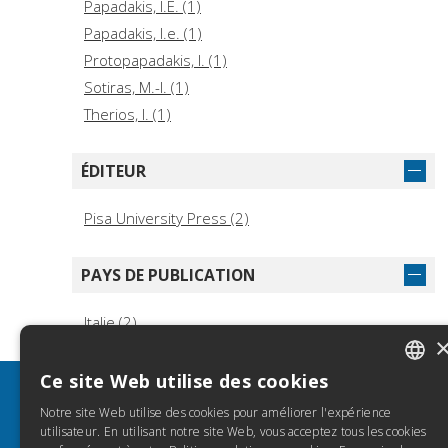
Papadakis, I.E. (1)
Papadakis, I.e. (1)
Protopapadakis, I. (1)
Sotiras, M.-I. (1)
Therios, I. (1)
ÉDITEUR
Pisa University Press (2)
PAYS DE PUBLICATION
Italie (2)
Ce site Web utilise des cookies
ITALIA
INFO
Notre site Web utilise des cookies pour améliorer l'expérience
SPANIS
utilisateur. En utilisant notre site Web, vous acceptez tous les cookies
Découvrez Torrossa