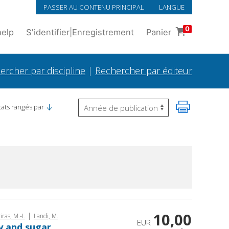
PASSER AU CONTENU PRINCIPAL
LANGUE
0
help
S'identifier
|
Enregistrement
Panier
ercher par discipline
|
Rechercher par éditeur
tats rangés par
10,00
|
iras, M.-I.
Landi, M.
EUR
ry and sugar