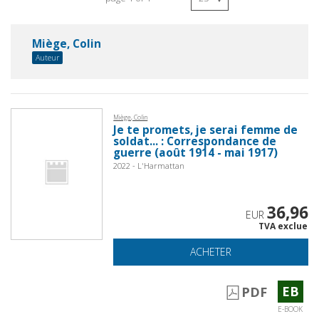
Miège, Colin
Auteur
Miège, Colin
Je te promets, je serai femme de
soldat... : Correspondance de
guerre (août 1914 - mai 1917)
2022 - L'Harmattan
36,96
EUR
TVA exclue
ACHETER
EB
PDF
E-BOOK