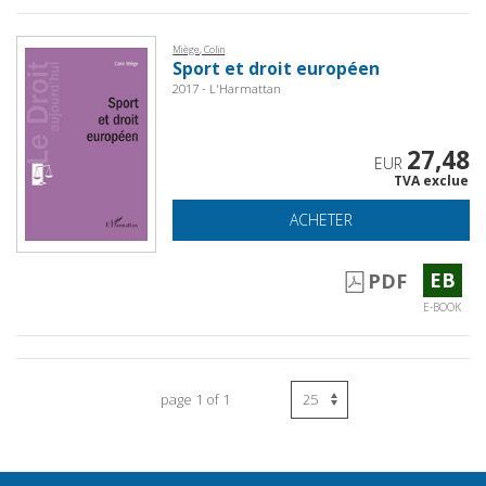
Miège, Colin
Sport et droit européen
2017 - L'Harmattan
27,48
EUR
TVA exclue
ACHETER
EB
PDF
E-BOOK
page 1 of 1