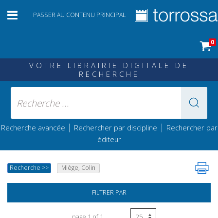
PASSER AU CONTENU PRINCIPAL
0
VOTRE LIBRAIRIE DIGITALE DE
RECHERCHE
|
|
Recherche avancée
Rechercher par discipline
Rechercher par
éditeur
Recherche
>>
Miège, Colin
FILTRER PAR
page 1 of 1