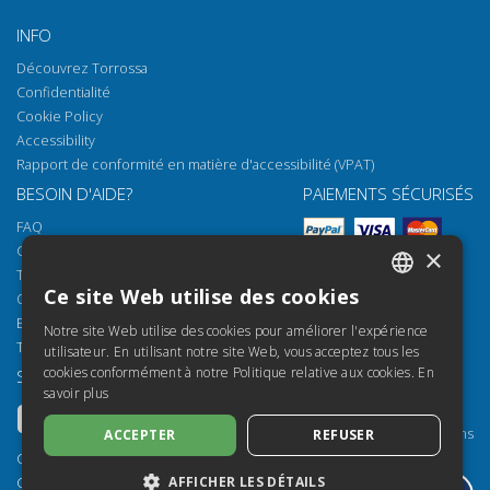
INFO
Découvrez Torrossa
Confidentialité
Cookie Policy
Accessibility
Rapport de conformité en matière d'accessibilité (VPAT)
BESOIN D'AIDE?
PAIEMENTS SÉCURISÉS
FAQ
Comment ouvrir nos documents
×
Torrossa Reader
Ce site Web utilise des cookies
Options d'accès
ITALIAN
Email:
helpdesk@torrossa.com
Notre site Web utilise des cookies pour améliorer l'expérience
SPANISH
Tel:
+39 055 5018800
utilisateur. En utilisant notre site Web, vous acceptez tous les
cookies conformément à notre Politique relative aux cookies.
En
SUIVEZ-NOUS
NOS RESSOURCES
FRENCH
savoir plus
Torrossa Info
ENGLISH
Torrossa pour Institutions
ACCEPTER
REFUSER
GERMAN
Torrossa Open
Copyright 2000-2026
Library Services
AFFICHER LES DÉTAILS
Casalini Libri