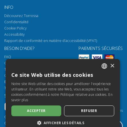
INFO
Découvrez Torrossa
Confidentialité
Cookie Policy
Accessibility
Rapport de conformité en matière d'accessibilité (VPAT)
BESOIN D'AIDE?
PAIEMENTS SÉCURISÉS
FAQ
Comment ouvrir nos documents
×
Torrossa Reader
Ce site Web utilise des cookies
Options d'accès
ITALIAN
Email:
helpdesk@torrossa.com
Notre site Web utilise des cookies pour améliorer l'expérience
SPANISH
Tel:
+39 055 5018800
utilisateur. En utilisant notre site Web, vous acceptez tous les
cookies conformément à notre Politique relative aux cookies.
En
SUIVEZ-NOUS
NOS RESSOURCES
FRENCH
savoir plus
Torrossa Info
ENGLISH
Torrossa pour Institutions
ACCEPTER
REFUSER
GERMAN
Torrossa Open
Copyright 2000-2026
Library Services
AFFICHER LES DÉTAILS
Casalini Libri