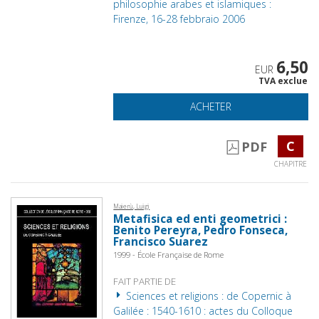
philosophie arabes et islamiques :
Firenze, 16-28 febbraio 2006
6,50
EUR
TVA exclue
ACHETER
C
PDF
CHAPITRE
Maierù, Luigi
Metafisica ed enti geometrici :
Benito Pereyra, Pedro Fonseca,
Francisco Suarez
1999 - École Française de Rome
FAIT PARTIE DE
Sciences et religions : de Copernic à
Galilée : 1540-1610 : actes du Colloque