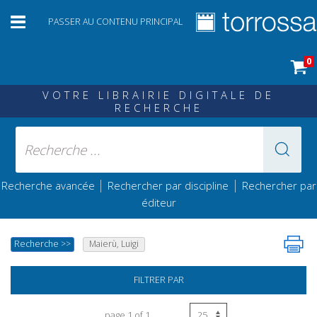
PASSER AU CONTENU PRINCIPAL
0
VOTRE LIBRAIRIE DIGITALE DE
RECHERCHE
|
|
Recherche avancée
Rechercher par discipline
Rechercher par
éditeur
Recherche
>>
Maierù, Luigi
FILTRER PAR
page 1 of 1