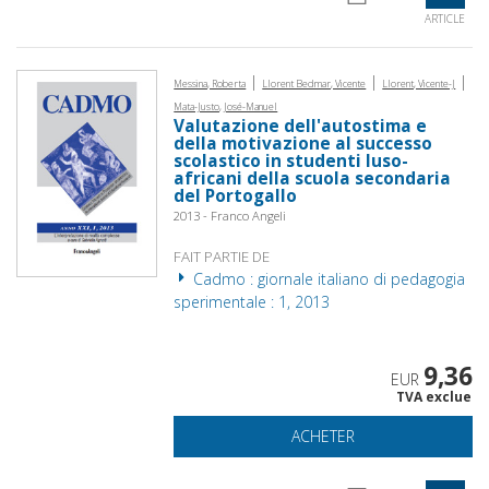
ARTICLE
|
|
|
Messina, Roberta
Llorent Bedmar, Vicente
Llorent, Vicente-J
Mata-Justo, José-Manuel
Valutazione dell'autostima e
della motivazione al successo
scolastico in studenti luso-
africani della scuola secondaria
del Portogallo
2013 - Franco Angeli
FAIT PARTIE DE
Cadmo : giornale italiano di pedagogia
sperimentale : 1, 2013
9,36
EUR
TVA exclue
ACHETER