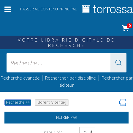
PASSER AU CONTENU PRINCIPAL
0
VOTRE LIBRAIRIE DIGITALE DE
RECHERCHE
|
|
Recherche avancée
Rechercher par discipline
Rechercher par
éditeur
Recherche
>>
Llorent, Vicente-J
FILTRER PAR
page 1 of 1