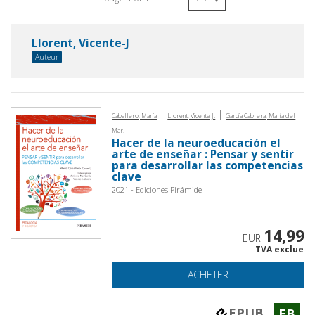
Llorent, Vicente-J
Auteur
|
|
Caballero, María
Llorent, Vicente J.
García Cabrera, María del
Mar.
Hacer de la neuroeducación el
arte de enseñar : Pensar y sentir
para desarrollar las competencias
clave
2021 - Ediciones Pirámide
14,99
EUR
TVA exclue
ACHETER
EPUB
EB