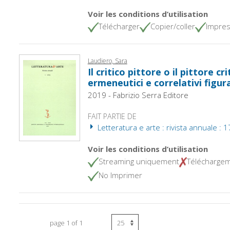
Voir les conditions d’utilisation
Télécharger
Copier/coller
Impres
Laudiero, Sara
Il critico pittore o il pittore cri
ermeneutici e correlativi figura
2019 - Fabrizio Serra Editore
FAIT PARTIE DE
Letteratura e arte : rivista annuale : 
Voir les conditions d’utilisation
Streaming uniquement
Télécharge
No Imprimer
page 1 of 1