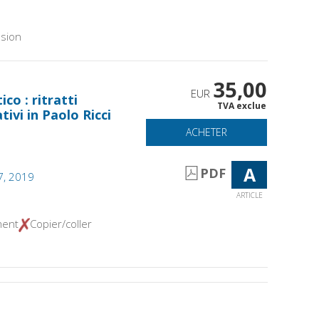
sion
35,00
EUR
tico : ritratti
TVA exclue
tivi in Paolo Ricci
ACHETER
A
PDF
17, 2019
ARTICLE
ment
Copier/coller