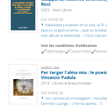
Ricci
2025 - Visor Libros
FAIT PARTIE DE
Italianidad a examen en el cine, la TV, e
ópera y la gastronomía : ¿qué es la italiani
más allá de la italianidad. - ( Visor Literari
Voir les conditions d’utilisation
Télécharger
Copier/coller
Impres
Laudiero, Sara
Per terger l'alma mia : le poesi
Vincenzo Padula
2019 - L'Erma di Bretschneider
FAIT PARTIE DE
Acri sanctorum investigatori : miscella
Gennaro Luongo. - ( Forma aperta ; 1)