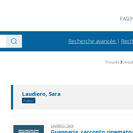
FAQ
|
Recherche avancée
|
Rech
Trouvés
3
résul
Laudiero, Sara
Auteur
Laudiero, Sara
Guapparia, racconto cinematog