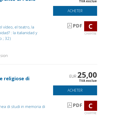
TVA exclue
ACHETER
C
PDF
l vídeo, el teatro, la
dad? : la italianidad y
CHAPITRE
o ; 32)
sion
25,00
EUR
e religiose di
TVA exclue
ACHETER
C
PDF
nea di studi in memoria di
CHAPITRE