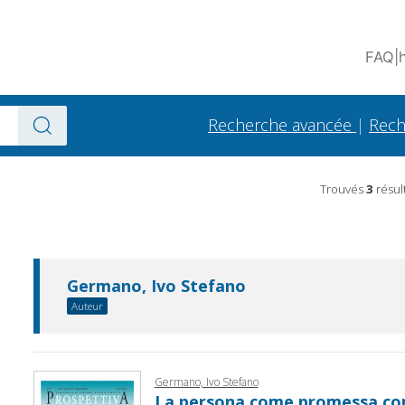
FAQ
|
Recherche avancée
|
Rech
Trouvés
3
résul
Germano, Ivo Stefano
Auteur
Germano, Ivo Stefano
La persona come promessa com