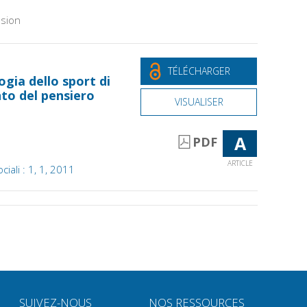
sion
TÉLÉCHARGER
ogia dello sport di
to del pensiero
VISUALISER
A
PDF
ARTICLE
iali : 1, 1, 2011
SUIVEZ-NOUS
NOS RESSOURCES