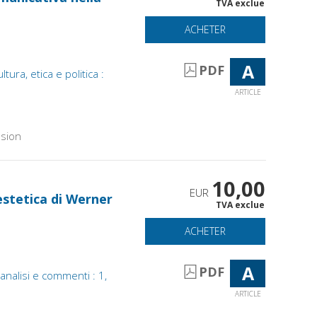
TVA exclue
ACHETER
A
PDF
ura, etica e politica :
ARTICLE
sion
10,00
EUR
estetica di Werner
TVA exclue
ACHETER
A
PDF
, analisi e commenti : 1,
ARTICLE