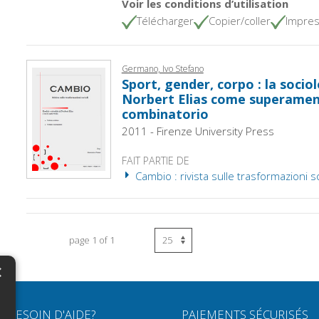
Voir les conditions d’utilisation
Télécharger
Copier/coller
Impres
Germano, Ivo Stefano
Sport, gender, corpo : la sociol
Norbert Elias come superamen
combinatorio
2011 - Firenze University Press
FAIT PARTIE DE
Cambio : rivista sulle trasformazioni soc
page 1 of 1
×
N
BESOIN D'AIDE?
PAIEMENTS SÉCURISÉS