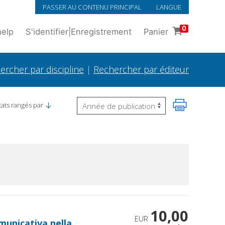
PASSER AU CONTENU PRINCIPAL
LANGUE
0
help
S'identifier
|
Enregistrement
Panier
ercher par discipline
|
Rechercher par éditeur
tats rangés par
10,00
EUR
unicativa nella