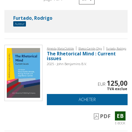
Furtado, Rodrigo
Auteur
|
|
Almeida, Maria Clotilde
Blanco-Carrión, Olga
Furtado, Rodrigo
The Rhetorical Mind : Current
issues
2025 - John Benjamins B.V.
125,00
EUR
TVA exclue
ACHETER
EB
PDF
E-BOOK