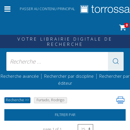
PASSER AU CONTENU PRINCIPAL
0
VOTRE LIBRAIRIE DIGITALE DE
RECHERCHE
|
|
Recherche avancée
Rechercher par discipline
Rechercher par
éditeur
Recherche
>>
Furtado, Rodrigo
FILTRER PAR
page 1 of 1