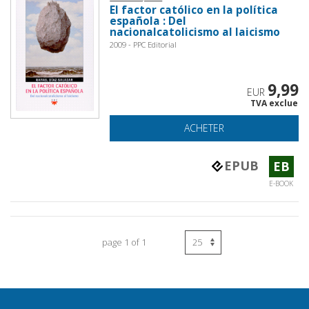
El factor católico en la política
española : Del
nacionalcatolicismo al laicismo
2009 - PPC Editorial
9,99
EUR
TVA exclue
ACHETER
EPUB
EB
E-BOOK
page 1 of 1