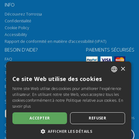
INFO
Découvrez Torrossa
Confidentialité
Cookie Policy
Accessibility
Rapport de conformité en matière d'accessibilité (VPAT)
BESOIN D'AIDE?
PAIEMENTS SÉCURISÉS
FAQ
Comment ouvrir nos documents
×
Torrossa Reader
Ce site Web utilise des cookies
Options d'accès
ITALIAN
Email:
helpdesk@torrossa.com
Notre site Web utilise des cookies pour améliorer l'expérience
SPANISH
Tel:
+39 055 5018800
utilisateur. En utilisant notre site Web, vous acceptez tous les
cookies conformément à notre Politique relative aux cookies.
En
SUIVEZ-NOUS
NOS RESSOURCES
FRENCH
savoir plus
Torrossa Info
ENGLISH
Torrossa pour Institutions
ACCEPTER
REFUSER
GERMAN
Torrossa Open
Copyright 2000-2026
Library Services
AFFICHER LES DÉTAILS
Casalini Libri
Publisher Services
P.IVA IT03106600483