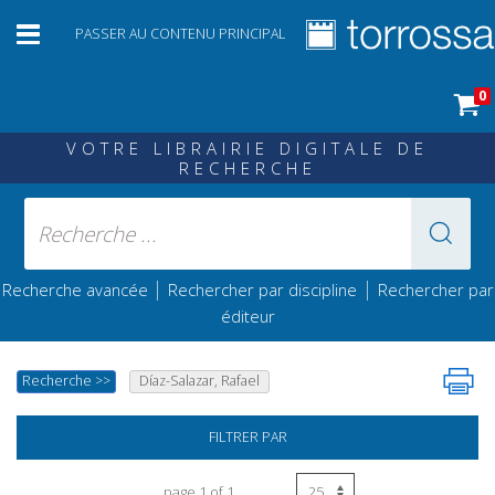
PASSER AU CONTENU PRINCIPAL
0
VOTRE LIBRAIRIE DIGITALE DE
RECHERCHE
|
|
Recherche avancée
Rechercher par discipline
Rechercher par
éditeur
Recherche
>>
Díaz-Salazar, Rafael
FILTRER PAR
page 1 of 1