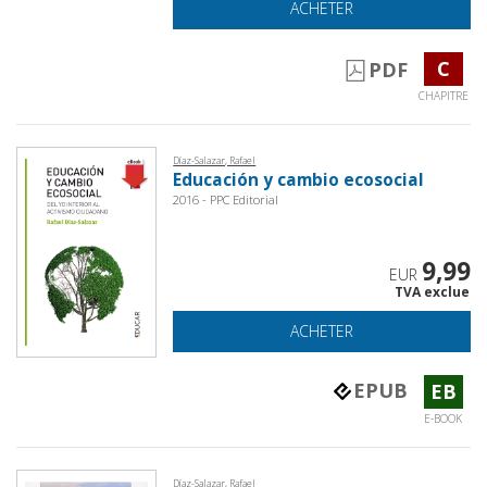
ACHETER
C
PDF
CHAPITRE
Díaz-Salazar, Rafael
Educación y cambio ecosocial
2016 - PPC Editorial
9,99
EUR
TVA exclue
ACHETER
EPUB
EB
E-BOOK
Díaz-Salazar, Rafael