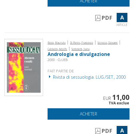
ACHETER
A
PDF
ARTICLE
|
|
|
Bossi, Maurizio
Di Pietro, Francesco
Scirocco, Giovanni
|
Caldarini, Adolfo
Sottotetti, Ilaria
Andrologia e divulgazione
2000 - CLUEB
FAIT PARTIE DE
Rivista di sessuologia. LUG./SET., 2000
11,00
EUR
TVA exclue
ACHETER
A
PDF