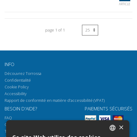
ARTICLE
page 1 of 1
INFO
Découvrez Torrossa
Confidentialité
Cookie Policy
Accessibility
Rapport de conformité en matière d'accessibilité (VPAT)
BESOIN D'AIDE?
PAIEMENTS SÉCURISÉS
FAQ
Comment ouvrir nos documents
×
Torrossa Reader