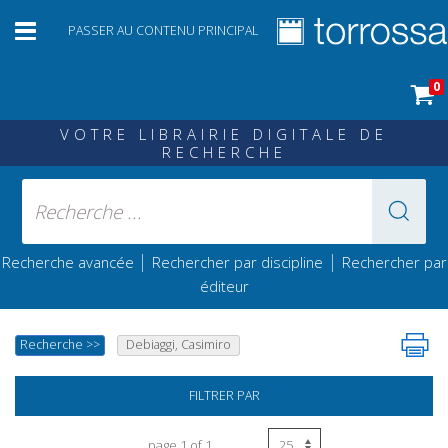
PASSER AU CONTENU PRINCIPAL
0
VOTRE LIBRAIRIE DIGITALE DE
RECHERCHE
|
|
Recherche avancée
Rechercher par discipline
Rechercher par
éditeur
Recherche
>>
Debiaggi, Casimiro
FILTRER PAR
page 1 of 1