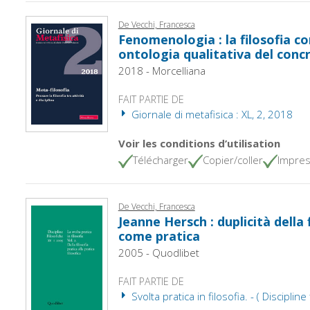
De Vecchi, Francesca
Fenomenologia : la filosofia c
ontologia qualitativa del conc
2018 - Morcelliana
FAIT PARTIE DE
Giornale di metafisica : XL, 2, 2018
Voir les conditions d’utilisation
Télécharger
Copier/coller
Impres
De Vecchi, Francesca
Jeanne Hersch : duplicità della f
come pratica
2005 - Quodlibet
FAIT PARTIE DE
Svolta pratica in filosofia. - ( Disciplin