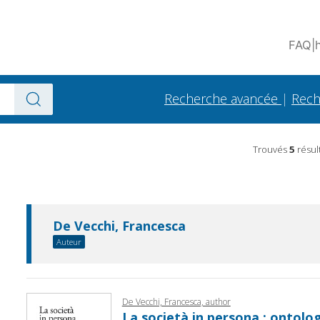
FAQ
|
Recherche avancée
|
Rech
Trouvés
5
résul
De Vecchi, Francesca
Auteur
De Vecchi, Francesca, author
La società in persona : ontolog