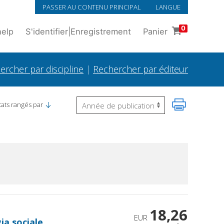
PASSER AU CONTENU PRINCIPAL
LANGUE
0
help
S'identifier
|
Enregistrement
Panier
ercher par discipline
|
Rechercher par éditeur
tats rangés par
18,26
EUR
ia sociale