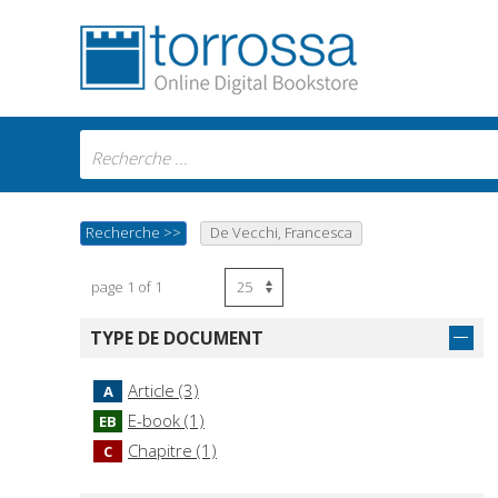
Recherche
>>
De Vecchi, Francesca
page 1 of 1
TYPE DE DOCUMENT
Article (3)
A
E-book (1)
EB
Chapitre (1)
C