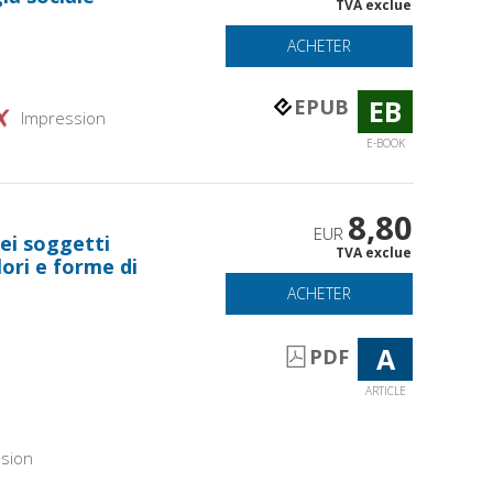
TVA exclue
ACHETER
EB
EPUB
Impression
E-BOOK
8,80
EUR
dei soggetti
TVA exclue
alori e forme di
ACHETER
A
PDF
ARTICLE
sion