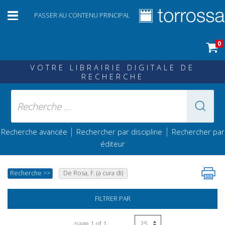
PASSER AU CONTENU PRINCIPAL
0
VOTRE LIBRAIRIE DIGITALE DE
RECHERCHE
|
|
Recherche avancée
Rechercher par discipline
Rechercher par
éditeur
Recherche
>>
De Rosa, F. (a cura di)
FILTRER PAR
page 1 of 1