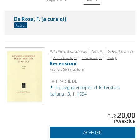
De Rosa, F. (a cura di)
Auteur
|
|
Muñiz Muñiz, M. de las Nieves
Pozzi, M.
De Rosa, F. (a cura di)
|
|
|
Van den Bossche, B.
Felici Puccetti, C.
LOrch, J.
Recensioni
Fabrizio Serra Editore
FAIT PARTIE DE
Rassegna europea di letteratura
italiana : 3, 1, 1994
20,00
EUR
TVA exclue
ACHETER