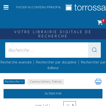
PASSER AU CONTENU PRINCIPAL
0
VOTRE LIBRAIRIE DIGITALE DE
RECHERCHE
|
|
Recherche avancée
Rechercher par discipline
Rechercher par
éditeur
Recherche
>>
Cuenca Gómez, Patricia
FILTRER PAR
page 1 of 1