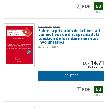
EB
PDF
E-BOOK
Cuenca Gómez, Patricia
Sobre la privación de la libertad
por motivos de discapacidad : la
cuestión de los internamientos
involuntarios
2018 - Dykinson
14,71
EUR
TVA exclue
ACHETER
EB
PDF
E-BOOK