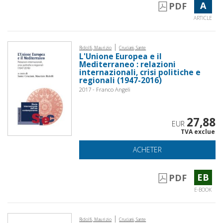
A
PDF
ARTICLE
|
Ridolfi, Maurizio
Cruciani, Sante
L'Unione Europea e il
Mediterraneo : relazioni
internazionali, crisi politiche e
regionali (1947-2016)
2017 - Franco Angeli
27,88
EUR
TVA exclue
ACHETER
EB
PDF
E-BOOK
|
Ridolfi, Maurizio
Cruciani, Sante