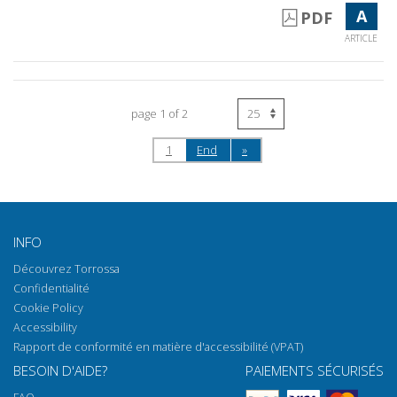
A
PDF
ARTICLE
page 1 of 2
1
End
»
INFO
Découvrez Torrossa
Confidentialité
Cookie Policy
Accessibility
Rapport de conformité en matière d'accessibilité (VPAT)
BESOIN D'AIDE?
PAIEMENTS SÉCURISÉS