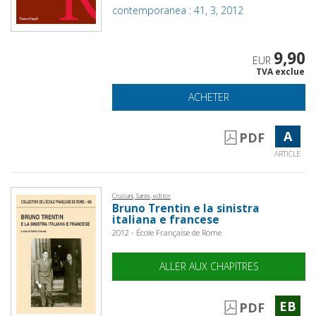
contemporanea : 41, 3, 2012
9,90
EUR
TVA exclue
ACHETER
A
PDF
ARTICLE
Cruciani, Sante, editor
Bruno Trentin e la sinistra
italiana e francese
2012 - École Française de Rome
ALLER AUX CHAPITRES
EB
PDF