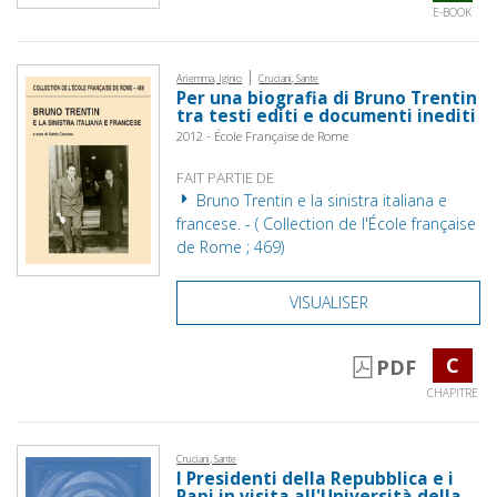
E-BOOK
|
Ariemma, Iginio
Cruciani, Sante
Per una biografia di Bruno Trentin
tra testi editi e documenti inediti
2012 - École Française de Rome
FAIT PARTIE DE
Bruno Trentin e la sinistra italiana e
francese. - ( Collection de l'École française
de Rome ; 469)
VISUALISER
C
PDF
CHAPITRE
Cruciani, Sante
I Presidenti della Repubblica e i
Papi in visita all'Università della