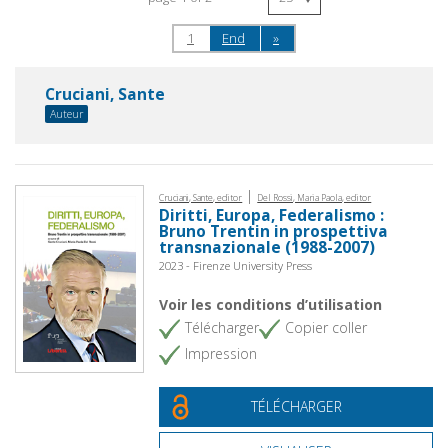
1
End
»
Cruciani, Sante
Auteur
|
Cruciani, Sante, editor
Del Rossi, Maria Paola, editor
Diritti, Europa, Federalismo :
Bruno Trentin in prospettiva
transnazionale (1988-2007)
2023 - Firenze University Press
Voir les conditions d’utilisation
Télécharger
Copier coller
Impression
TÉLÉCHARGER