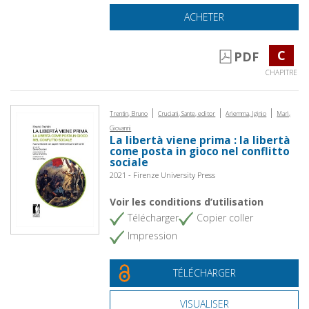
ACHETER
C
PDF
CHAPITRE
|
|
|
Trentin, Bruno
Cruciani, Sante, editor
Ariemma, Iginio
Mari,
Giovanni
La libertà viene prima : la libertà
come posta in gioco nel conflitto
sociale
2021 - Firenze University Press
Voir les conditions d’utilisation
Télécharger
Copier coller
Impression
TÉLÉCHARGER
VISUALISER