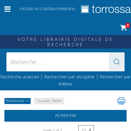
PASSER AU CONTENU PRINCIPAL
0
VOTRE LIBRAIRIE DIGITALE DE
RECHERCHE
|
|
Recherche avancée
Rechercher par discipline
Rechercher par
éditeur
Recherche
>>
Cruciani, Sante
FILTRER PAR
page 1 of 2