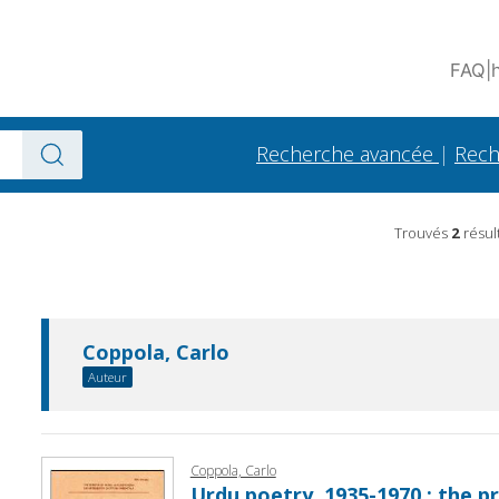
FAQ
|
Recherche avancée
|
Rech
Trouvés
2
résul
Coppola, Carlo
Auteur
Coppola, Carlo
Urdu poetry, 1935-1970 : the p