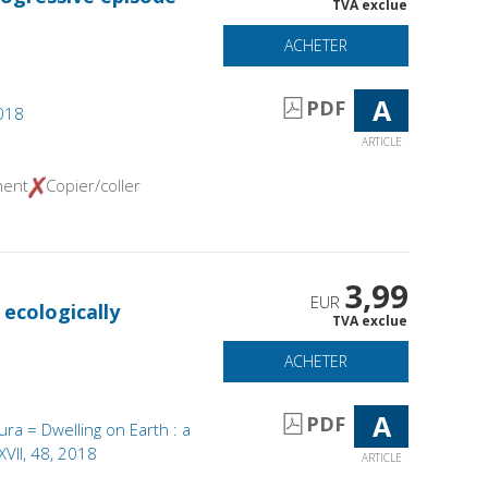
TVA exclue
ACHETER
A
PDF
2018
ARTICLE
ment
Copier/coller
3,99
EUR
 ecologically
TVA exclue
ACHETER
A
PDF
tura = Dwelling on Earth : a
XVII, 48, 2018
ARTICLE