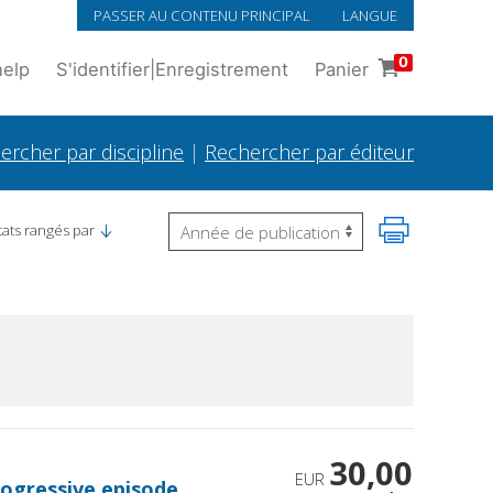
PASSER AU CONTENU PRINCIPAL
LANGUE
0
help
S'identifier
|
Enregistrement
Panier
ercher par discipline
|
Rechercher par éditeur
tats rangés par
30,00
EUR
rogressive episode