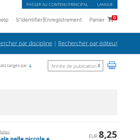
PASSER AU CONTENU PRINCIPAL
LANGUE
0
help
S'identifier
|
Enregistrement
Panier
ercher par discipline
|
Rechercher par éditeur
tats rangés par
8,25
Matteo
EUR
le nelle piccole e