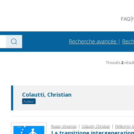
FAQ
|
Recherche avancée
|
Rech
Trouvés
2
résul
Colautti, Christian
Auteur
|
|
Russo, Vincenzo
Colautti, Christian
Pellegrini, 
La transizione intergeneraziona