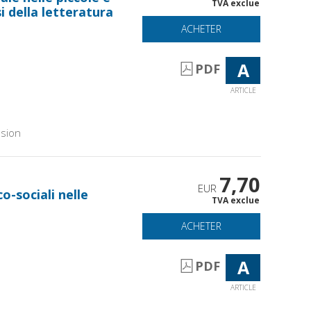
TVA exclue
i della letteratura
ACHETER
A
PDF
ARTICLE
sion
7,70
EUR
co-sociali nelle
TVA exclue
ACHETER
A
PDF
ARTICLE