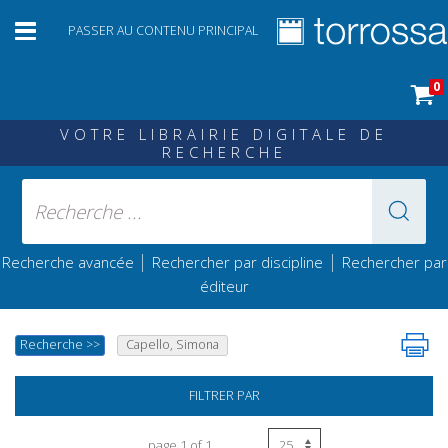
PASSER AU CONTENU PRINCIPAL
0
VOTRE LIBRAIRIE DIGITALE DE
RECHERCHE
|
|
Recherche avancée
Rechercher par discipline
Rechercher par
éditeur
Recherche
>>
Capello, Simona
FILTRER PAR
page 1 of 1