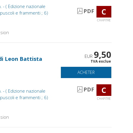
. - ( Edizione nazionale
C
PDF
Opuscoli e frammenti ; 6)
CHAPITRE
sion
9,50
EUR
 di Leon Battista
TVA exclue
ACHETER
C
PDF
. - ( Edizione nazionale
Opuscoli e frammenti ; 6)
CHAPITRE
sion