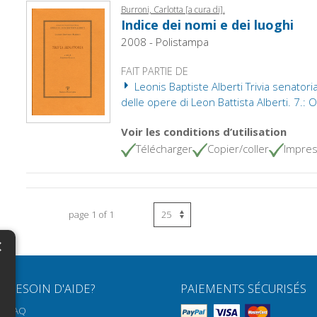
Burroni, Carlotta [a cura di].
Indice dei nomi e dei luoghi
2008 - Polistampa
FAIT PARTIE DE
Leonis Baptiste Alberti Trivia senatoria
delle opere di Leon Battista Alberti. 7.: 
Voir les conditions d’utilisation
Télécharger
Copier/coller
Impres
page 1 of 1
×
N
BESOIN D'AIDE?
PAIEMENTS SÉCURISÉS
H
FAQ