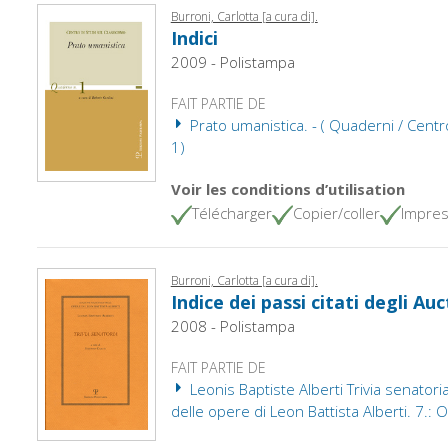
Burroni, Carlotta [a cura di].
Indici
2009 - Polistampa
FAIT PARTIE DE
Prato umanistica. - ( Quaderni / Centro
1)
Voir les conditions d’utilisation
Télécharger
Copier/coller
Impres
Burroni, Carlotta [a cura di].
Indice dei passi citati degli Au
2008 - Polistampa
FAIT PARTIE DE
Leonis Baptiste Alberti Trivia senatoria
delle opere di Leon Battista Alberti. 7.: 