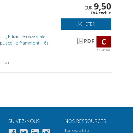
9,50
EUR
TVA exclue
ACHETER
. - ( Edizione nazionale
C
PDF
Opuscoli e frammenti ; 6)
CHAPITRE
sion
SUIVEZ-NOUS
NOS RESSOURCES
Torrossa Info