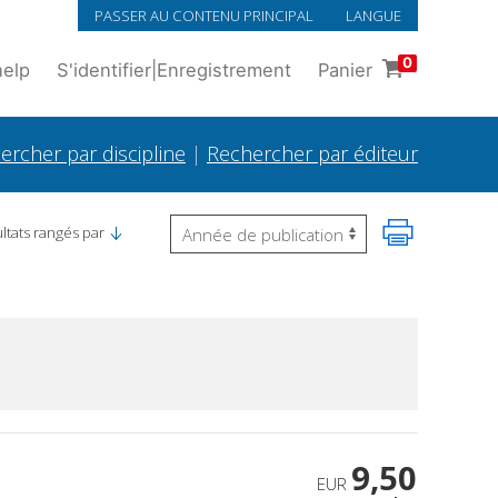
PASSER AU CONTENU PRINCIPAL
LANGUE
0
help
S'identifier
|
Enregistrement
Panier
ercher par discipline
|
Rechercher par éditeur
ltats rangés par
9,50
EUR