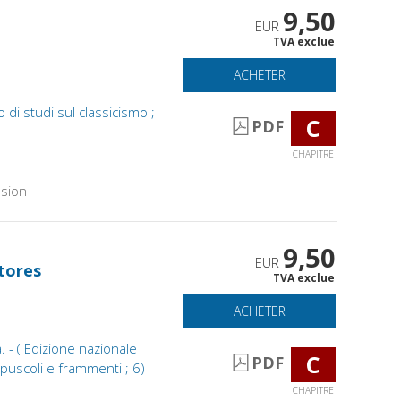
9,50
EUR
TVA exclue
ACHETER
 di studi sul classicismo ;
C
PDF
CHAPITRE
sion
9,50
EUR
ctores
TVA exclue
ACHETER
. - ( Edizione nazionale
C
PDF
Opuscoli e frammenti ; 6)
CHAPITRE