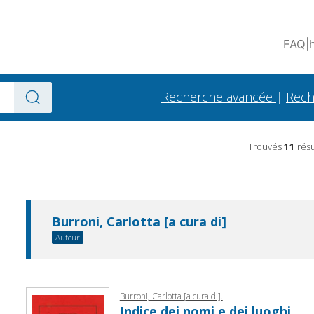
FAQ
|
Recherche avancée
|
Rech
Trouvés
11
résu
Burroni, Carlotta [a cura di]
Auteur
Burroni, Carlotta [a cura di].
Indice dei nomi e dei luoghi