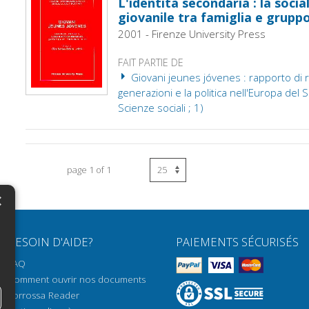
L'identità secondaria : la socia
giovanile tra famiglia e gruppo
2001 - Firenze University Press
FAIT PARTIE DE
Giovani jeunes jóvenes : rapporto di r
generazioni e la politica nell'Europa del 
Scienze sociali ; 1)
page 1 of 1
×
N
BESOIN D'AIDE?
PAIEMENTS SÉCURISÉS
H
FAQ
H
Comment ouvrir nos documents
Torrossa Reader
H