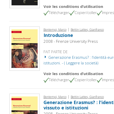
Voir les conditions d’utilisation
Télécharger
Copier/coller
Impres
|
Bontempi, Marco
Bettin Lattes, Gianfranco
Introduzione
2008 - Firenze University Press
FAIT PARTIE DE
Generazione Erasmus? : l'identità eur
istituzioni. - ( Leggere la società)
Voir les conditions d’utilisation
Télécharger
Copier/coller
Impres
|
Bontempi, Marco
Bettin Lattes, Gianfranco
Generazione Erasmus? : l'ident
vissuto e istituzioni
2008 - Firenze University Press