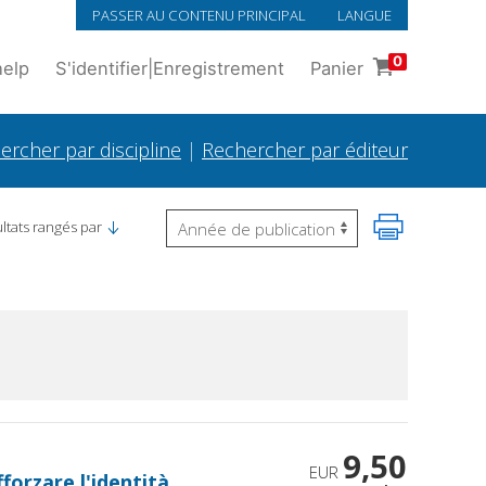
PASSER AU CONTENU PRINCIPAL
LANGUE
0
help
S'identifier
|
Enregistrement
Panier
ercher par discipline
|
Rechercher par éditeur
ltats rangés par
9,50
EUR
fforzare l'identità