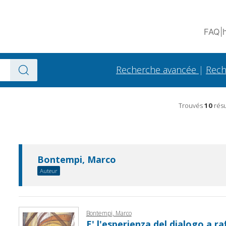
FAQ
|
Recherche avancée
|
Rech
Trouvés
10
résu
Bontempi, Marco
Auteur
Bontempi, Marco
E' l'esperienza del dialogo a ra