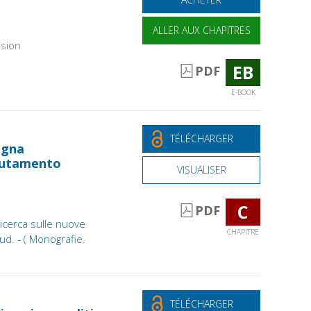
ALLER AUX CHAPITRES
sion
EB
PDF
E-BOOK
TÉLÉCHARGER
agna
mutamento
VISUALISER
C
PDF
icerca sulle nuove
CHAPITRE
Sud. - ( Monografie.
TÉLÉCHARGER