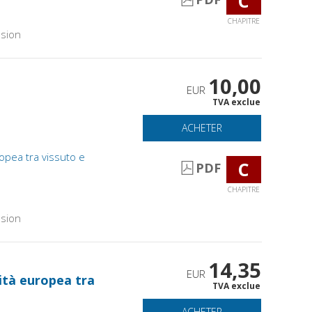
C
CHAPITRE
sion
10,00
EUR
TVA exclue
ACHETER
opea tra vissuto e
C
PDF
CHAPITRE
sion
14,35
EUR
ità europea tra
TVA exclue
ACHETER