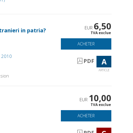
6,50
EUR
tranieri in patria?
TVA exclue
ACHETER
2, 2010
A
PDF
ARTICLE
sion
10,00
EUR
TVA exclue
ACHETER
PDF