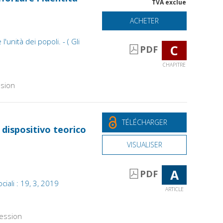
TVA exclue
ACHETER
l'unità dei popoli. - ( Gli
C
PDF
CHAPITRE
sion
TÉLÉCHARGER
 dispositivo teorico
VISUALISER
A
PDF
ciali : 19, 3, 2019
ARTICLE
ession