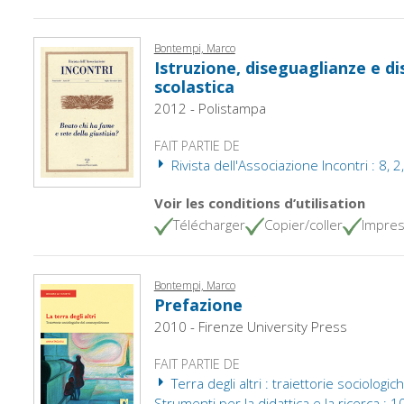
Bontempi, Marco
Istruzione, diseguaglianze e d
scolastica
2012 - Polistampa
FAIT PARTIE DE
Rivista dell'Associazione Incontri : 8, 
Voir les conditions d’utilisation
Télécharger
Copier/coller
Impres
Bontempi, Marco
Prefazione
2010 - Firenze University Press
FAIT PARTIE DE
Terra degli altri : traiettorie sociologi
Strumenti per la didattica e la ricerca ; 1