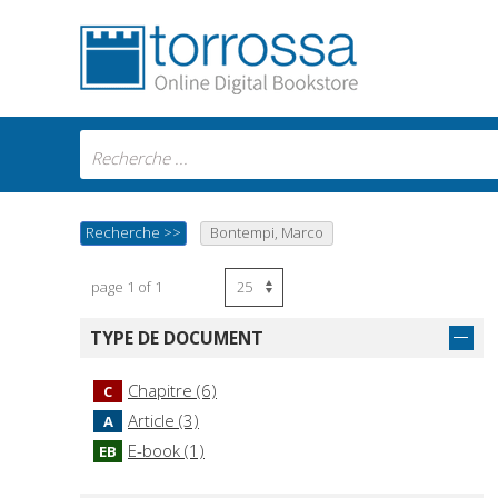
Recherche
>>
Bontempi, Marco
page 1 of 1
TYPE DE DOCUMENT
Chapitre (6)
C
Article (3)
A
E-book (1)
EB