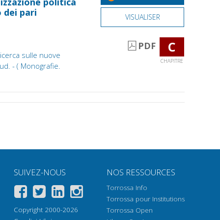
lizzazione politica
 dei pari
VISUALISER
C
PDF
icerca sulle nuove
CHAPITRE
Sud. - ( Monografie.
SUIVEZ-NOUS
NOS RESSOURCES
Torrossa Info
Torrossa pour Institutions
Copyright 2000-2026
Torrossa Open