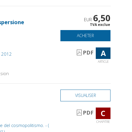
6,50
EUR
ispersione
TVA exclue
ACHETER
A
PDF
2, 2012
ARTICLE
sion
VISUALISER
C
PDF
CHAPITRE
che del cosmopolitismo. - (
01)