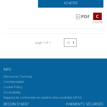
ACHETER
C
PDF
CHAPITRE
page 1 of 1
INFO
Découvrez Torrossa
Confidentialité
Cookie Policy
Accessibility
Rapport de conformité en matière d'accessibilité (VPAT)
BESOIN D'AIDE?
PAIEMENTS SÉCURISÉS