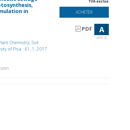
TVA exclue
otosynthesis,
mulation in
ACHETER
A
PDF
ARTICLE
Plant Chemistry, Soil
ity of Pisa : 61, 1, 2017
sion