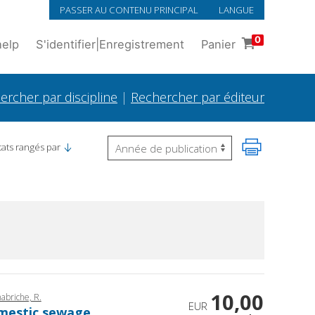
PASSER AU CONTENU PRINCIPAL
LANGUE
0
help
S'identifier
|
Enregistrement
Panier
ercher par discipline
|
Rechercher par éditeur
tats rangés par
10,00
abriche, R.
EUR
omestic sewage