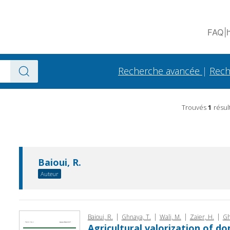
FAQ
|
Recherche avancée
|
Rech
Trouvés
1
résul
Baioui, R.
Auteur
|
|
|
|
Baioui, R.
Ghnaya, T.
Wali, M.
Zaier, H.
Gh
Agricultural valorization of d