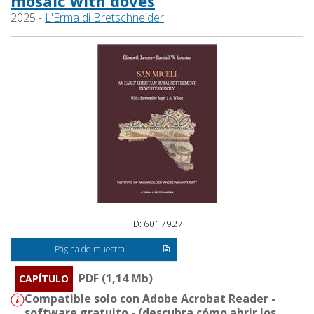
mosaic with doves
2025 -
L'Erma di Bretschneider
ID: 6017927
Página de muestra
PDF (1,14 Mb)
CAPÍTULO
Compatible solo con Adobe Acrobat Reader -
software gratuito - (
descubra cómo abrir los