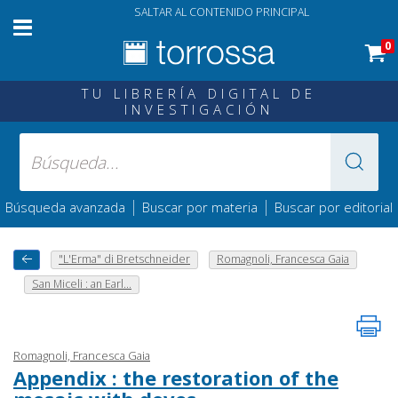
SALTAR AL CONTENIDO PRINCIPAL
0
TU LIBRERÍA DIGITAL DE
INVESTIGACIÓN
|
|
Búsqueda avanzada
Buscar por materia
Buscar por editorial
"L'Erma" di Bretschneider
Romagnoli, Francesca Gaia
San Miceli : an Earl...
Romagnoli, Francesca Gaia
Appendix : the restoration of the