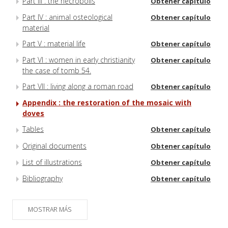
Part III : the necropolis
Obtener capítulo
Part IV : animal osteological
Obtener capítulo
material
Part V : material life
Obtener capítulo
Part VI : women in early christianity
Obtener capítulo
the case of tomb 54.
Part VII : living along a roman road
Obtener capítulo
Appendix : the restoration of the mosaic with
doves
Tables
Obtener capítulo
Original documents
Obtener capítulo
List of illustrations
Obtener capítulo
Bibliography
Obtener capítulo
MOSTRAR MÁS