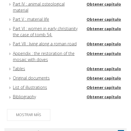
Part IV : animal osteological
Obtener capítulo
material
Part V : material life
Obtener capítulo
Part VI : women in early christianity
Obtener capítulo
the case of tomb 54.
Part VII : living along a roman road
Obtener capítulo
Appendix : the restoration of the
Obtener capítulo
mosaic with doves
Tables
Obtener capítulo
Original documents
Obtener capítulo
List of illustrations
Obtener capítulo
Bibliography
Obtener capítulo
MOSTRAR MÁS