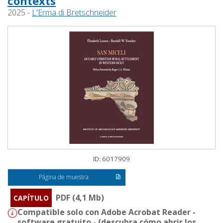
contexts
2025 -
L'Erma di Bretschneider
ID: 6017909
Página de muestra
PDF (4,1 Mb)
CAPÍTULO
Compatible solo con Adobe Acrobat Reader -
software gratuito - (
descubra cómo abrir los