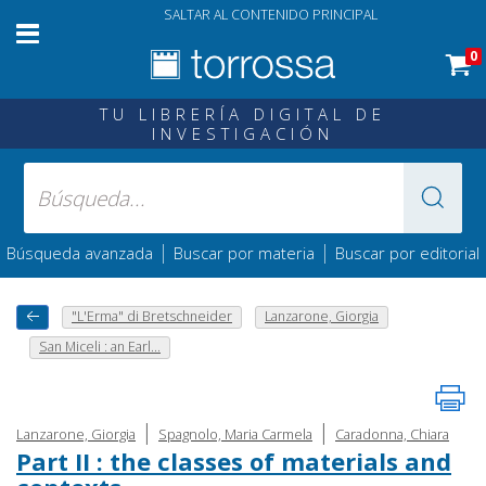
SALTAR AL CONTENIDO PRINCIPAL
0
TU LIBRERÍA DIGITAL DE
INVESTIGACIÓN
|
|
Búsqueda avanzada
Buscar por materia
Buscar por editorial
"L'Erma" di Bretschneider
Lanzarone, Giorgia
San Miceli : an Earl...
|
|
Lanzarone, Giorgia
Spagnolo, Maria Carmela
Caradonna, Chiara
Part II : the classes of materials and