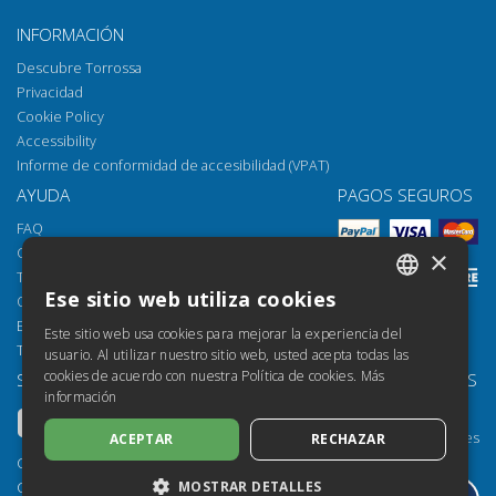
INFORMACIÓN
Descubre Torrossa
Privacidad
Cookie Policy
Accessibility
Informe de conformidad de accesibilidad (VPAT)
AYUDA
PAGOS SEGUROS
FAQ
Cómo abrir los archivos
×
Torrossa Reader
Ese sitio web utiliza cookies
Opciones de acceso
ITALIAN
Email:
helpdesk@torrossa.com
Este sitio web usa cookies para mejorar la experiencia del
SPANISH
Tel:
+39 055 5018800
usuario. Al utilizar nuestro sitio web, usted acepta todas las
cookies de acuerdo con nuestra Política de cookies.
Más
SÍGUENOS
NUESTROS RECURSOS
FRENCH
información
Torrossa Info
ENGLISH
Torrossa para Instituciones
ACEPTAR
RECHAZAR
GERMAN
Torrossa Open
Copyright 2000-2026
Library Services
MOSTRAR DETALLES
Casalini Libri