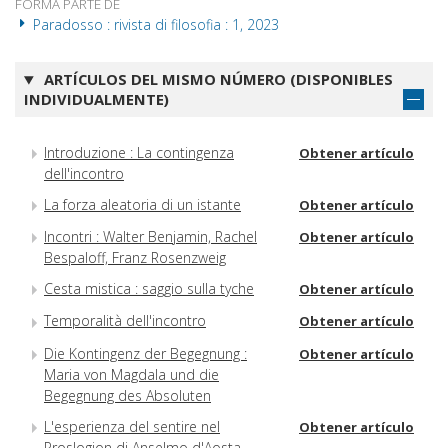
FORMA PARTE DE
Paradosso : rivista di filosofia : 1, 2023
ARTÍCULOS DEL MISMO NÚMERO (DISPONIBLES
INDIVIDUALMENTE)
Introduzione : La contingenza
Obtener artículo
dell'incontro
La forza aleatoria di un istante
Obtener artículo
Incontri : Walter Benjamin, Rachel
Obtener artículo
Bespaloff, Franz Rosenzweig
Cesta mistica : saggio sulla tyche
Obtener artículo
Temporalità dell'incontro
Obtener artículo
Die Kontingenz der Begegnung :
Obtener artículo
Maria von Magdala und die
Begegnung des Absoluten
L'esperienza del sentire nel
Obtener artículo
Proslogion di Anselmo d'Aosta