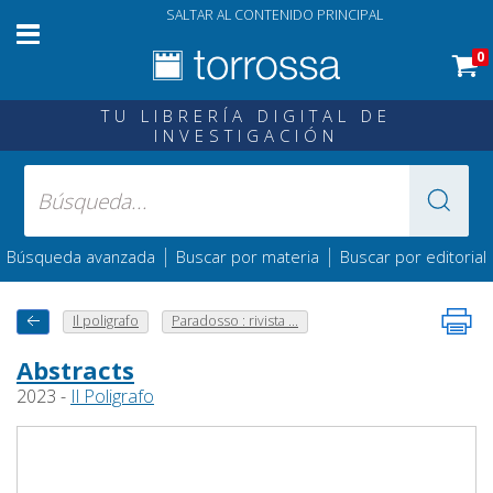
SALTAR AL CONTENIDO PRINCIPAL
0
TU LIBRERÍA DIGITAL DE
INVESTIGACIÓN
|
|
Búsqueda avanzada
Buscar por materia
Buscar por editorial
Il poligrafo
Paradosso : rivista ...
Abstracts
2023 -
Il Poligrafo