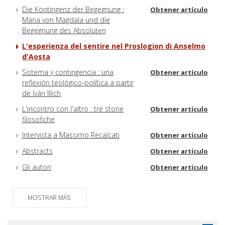
Die Kontingenz der Begegnung :
Obtener artículo
Maria von Magdala und die
Begegnung des Absoluten
L'esperienza del sentire nel Proslogion di Anselmo
d'Aosta
Sistema y contingencia : una
Obtener artículo
reflexión teológico-política a partir
de Iván Illich
L'incontro con l'altro : tre storie
Obtener artículo
filosofiche
Intervista a Massimo Recalcati
Obtener artículo
Abstracts
Obtener artículo
Gli autori
Obtener artículo
MOSTRAR MÁS