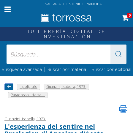
SALTAR AL CONTENIDO PRINCIPAL
0
TU LIBRERÍA DIGITAL DE
INVESTIGACIÓN
|
|
Búsqueda avanzada
Buscar por materia
Buscar por editorial
Il poligrafo
Guanzini, Isabella, 1973-
Paradosso : rivista ...
Guanzini, Isabella, 1973-
L'esperienza del sentire nel