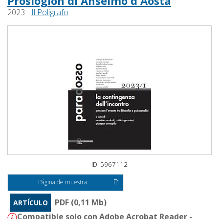
Proslogion di Anselmo d'Aosta
2023 -
Il Poligrafo
ID: 5967112
Página de muestra
PDF (0,11 Mb)
ARTÍCULO
Compatible solo con Adobe Acrobat Reader -