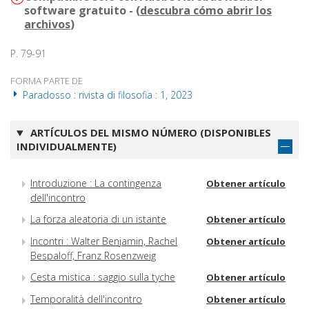
software gratuito - (
descubra cómo abrir los
archivos
)
P. 79-91
FORMA PARTE DE
Paradosso : rivista di filosofia : 1, 2023
ARTÍCULOS DEL MISMO NÚMERO (DISPONIBLES
INDIVIDUALMENTE)
Introduzione : La contingenza
Obtener artículo
dell'incontro
La forza aleatoria di un istante
Obtener artículo
Incontri : Walter Benjamin, Rachel
Obtener artículo
Bespaloff, Franz Rosenzweig
Cesta mistica : saggio sulla tyche
Obtener artículo
Temporalità dell'incontro
Obtener artículo