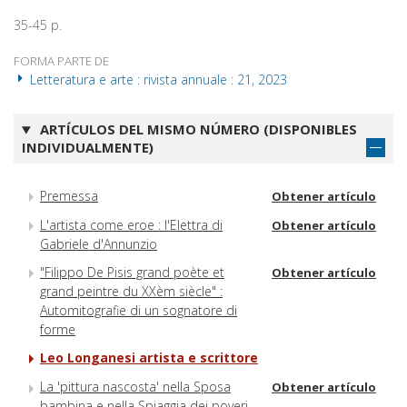
35-45 p.
FORMA PARTE DE
Letteratura e arte : rivista annuale : 21, 2023
ARTÍCULOS DEL MISMO NÚMERO (DISPONIBLES
INDIVIDUALMENTE)
Premessa
Obtener artículo
L'artista come eroe : l'Elettra di
Obtener artículo
Gabriele d'Annunzio
"Filippo De Pisis grand poète et
Obtener artículo
grand peintre du XXèm siècle" :
Automitografie di un sognatore di
forme
Leo Longanesi artista e scrittore
La 'pittura nascosta' nella Sposa
Obtener artículo
bambina e nella Spiaggia dei poveri