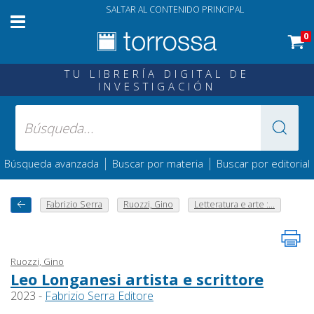
SALTAR AL CONTENIDO PRINCIPAL
0
TU LIBRERÍA DIGITAL DE
INVESTIGACIÓN
|
|
Búsqueda avanzada
Buscar por materia
Buscar por editorial
Fabrizio Serra
Ruozzi, Gino
Letteratura e arte :...
Ruozzi, Gino
Leo Longanesi artista e scrittore
2023 -
Fabrizio Serra Editore