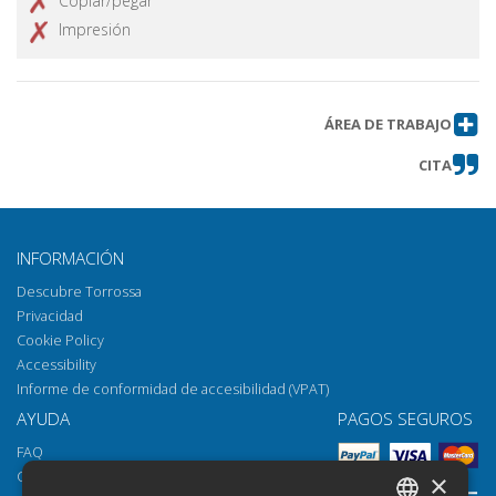
Copiar/pegar
Impresión
ÁREA DE TRABAJO
CITA
INFORMACIÓN
Descubre Torrossa
Privacidad
Cookie Policy
Accessibility
Informe de conformidad de accesibilidad (VPAT)
AYUDA
PAGOS SEGUROS
FAQ
Cómo abrir los archivos
×