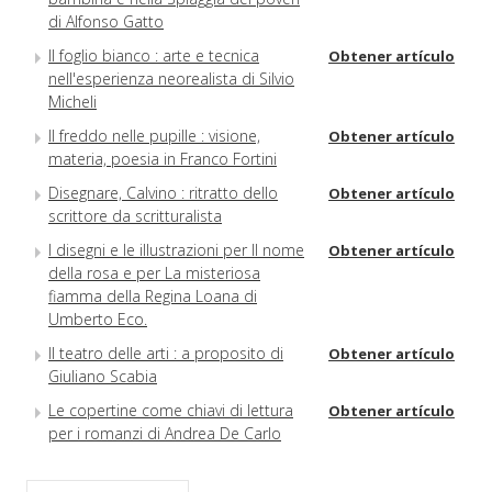
di Alfonso Gatto
Il foglio bianco : arte e tecnica
Obtener artículo
nell'esperienza neorealista di Silvio
Micheli
Il freddo nelle pupille : visione,
Obtener artículo
materia, poesia in Franco Fortini
Disegnare, Calvino : ritratto dello
Obtener artículo
scrittore da scritturalista
I disegni e le illustrazioni per Il nome
Obtener artículo
della rosa e per La misteriosa
fiamma della Regina Loana di
Umberto Eco.
Il teatro delle arti : a proposito di
Obtener artículo
Giuliano Scabia
Le copertine come chiavi di lettura
Obtener artículo
per i romanzi di Andrea De Carlo
L'immagine attende : Michele Mari
Obtener artículo
tra fumetto e opera illustrata