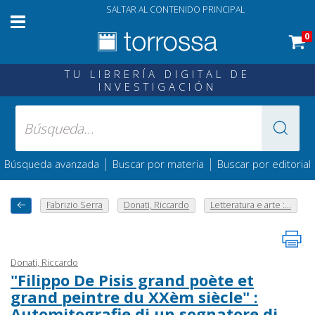
SALTAR AL CONTENIDO PRINCIPAL
0
TU LIBRERÍA DIGITAL DE
INVESTIGACIÓN
|
|
Búsqueda avanzada
Buscar por materia
Buscar por editorial
Fabrizio Serra
Donati, Riccardo
Letteratura e arte :...
Donati, Riccardo
"Filippo De Pisis grand poète et
grand peintre du XXèm siècle" :
Automitografie di un sognatore di