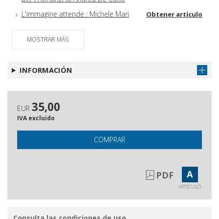
L'immagine attende : Michele Mari
Obtener artículo
tra fumetto e opera illustrata
MOSTRAR MÁS
INFORMACIÓN
35,00
EUR
IVA excluido
COMPRAR
A
PDF
ARTÍCULO
Consulta las condiciones de uso