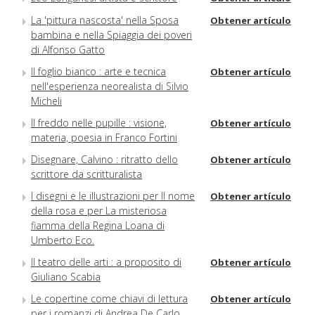
La 'pittura nascosta' nella Sposa
Obtener artículo
bambina e nella Spiaggia dei poveri
di Alfonso Gatto
Il foglio bianco : arte e tecnica
Obtener artículo
nell'esperienza neorealista di Silvio
Micheli
Il freddo nelle pupille : visione,
Obtener artículo
materia, poesia in Franco Fortini
Disegnare, Calvino : ritratto dello
Obtener artículo
scrittore da scritturalista
I disegni e le illustrazioni per Il nome
Obtener artículo
della rosa e per La misteriosa
fiamma della Regina Loana di
Umberto Eco.
Il teatro delle arti : a proposito di
Obtener artículo
Giuliano Scabia
Le copertine come chiavi di lettura
Obtener artículo
per i romanzi di Andrea De Carlo