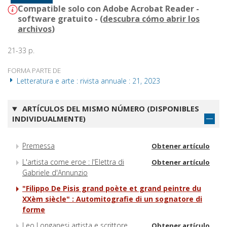
Compatible solo con Adobe Acrobat Reader -
software gratuito - (
descubra cómo abrir los
archivos
)
21-33 p.
FORMA PARTE DE
Letteratura e arte : rivista annuale : 21, 2023
ARTÍCULOS DEL MISMO NÚMERO (DISPONIBLES
INDIVIDUALMENTE)
Premessa
Obtener artículo
L'artista come eroe : l'Elettra di
Obtener artículo
Gabriele d'Annunzio
"Filippo De Pisis grand poète et grand peintre du
XXèm siècle" : Automitografie di un sognatore di
forme
Leo Longanesi artista e scrittore
Obtener artículo