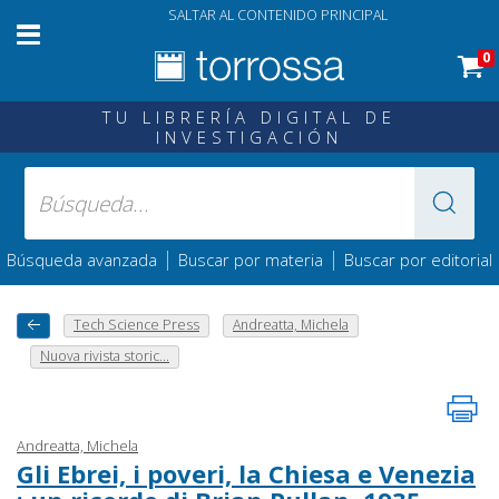
SALTAR AL CONTENIDO PRINCIPAL
0
TU LIBRERÍA DIGITAL DE
INVESTIGACIÓN
|
|
Búsqueda avanzada
Buscar por materia
Buscar por editorial
Tech Science Press
Andreatta, Michela
Nuova rivista storic...
Andreatta, Michela
Gli Ebrei, i poveri, la Chiesa e Venezia