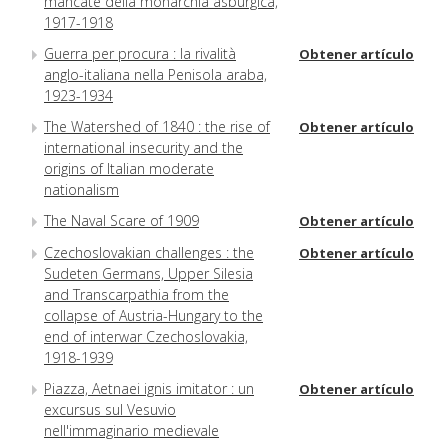
mancate della monarchia asburgica,
1917-1918
Guerra per procura : la rivalità
Obtener artículo
anglo-italiana nella Penisola araba,
1923-1934
The Watershed of 1840 : the rise of
Obtener artículo
international insecurity and the
origins of Italian moderate
nationalism
The Naval Scare of 1909
Obtener artículo
Czechoslovakian challenges : the
Obtener artículo
Sudeten Germans, Upper Silesia
and Transcarpathia from the
collapse of Austria-Hungary to the
end of interwar Czechoslovakia,
1918-1939
Piazza, Aetnaei ignis imitator : un
Obtener artículo
excursus sul Vesuvio
nell'immaginario medievale