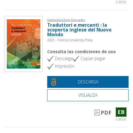
E-BOOK
Cinnella Della Porta, Silvia, author
Traduttori e mercanti : la
scoperta inglese del Nuovo
Mondo
2025 - Firenze University Press
Consulta las condiciones de uso
Descarga
Copiar pegar
Impresión
DESCARGA
VISUALIZA
EB
PDF
E-BOOK