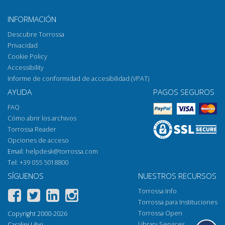
INFORMACIÓN
Descubre Torrossa
Privacidad
Cookie Policy
Accessibility
Informe de conformidad de accesibilidad (VPAT)
AYUDA
PAGOS SEGUROS
FAQ
Cómo abrir los archivos
×
Torrossa Reader
Ese sitio web utiliza cookies
Opciones de acceso
ITALIAN
Email:
helpdesk@torrossa.com
Este sitio web usa cookies para mejorar la experiencia del
SPANISH
Tel:
+39 055 5018800
usuario. Al utilizar nuestro sitio web, usted acepta todas las
cookies de acuerdo con nuestra Política de cookies.
Más
SÍGUENOS
NUESTROS RECURSOS
FRENCH
información
Torrossa Info
ENGLISH
Torrossa para Instituciones
ACEPTAR
RECHAZAR
GERMAN
Torrossa Open
Copyright 2000-2026
Library Services
MOSTRAR DETALLES
Casalini Libri