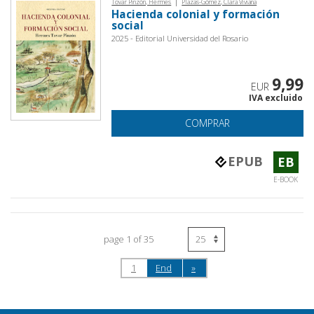
|
Tovar Pinzón, Hermes
Plazas-Gómez, Clara Viviana
Hacienda colonial y formación
social
2025 - Editorial Universidad del Rosario
9,99
EUR
IVA excluido
COMPRAR
EPUB
EB
E-BOOK
page 1 of 35
1
End
»