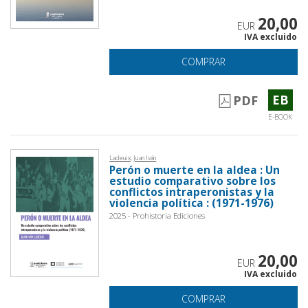
20,00
EUR
IVA excluido
COMPRAR
EB
PDF
E-BOOK
Ladeuix, Juan Iván
Perón o muerte en la aldea : Un
estudio comparativo sobre los
conflictos intraperonistas y la
violencia política : (1971-1976)
2025 - Prohistoria Ediciones
20,00
EUR
IVA excluido
COMPRAR