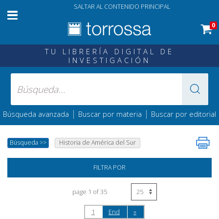
SALTAR AL CONTENIDO PRINCIPAL
0
TU LIBRERÍA DIGITAL DE
INVESTIGACIÓN
|
|
Búsqueda avanzada
Buscar por materia
Buscar por editorial
Búsqueda
>>
Historia de América del Sur
FILTRA POR
page 1 of 35
1
End
»