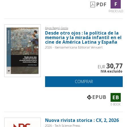
F
PDF
FASCÍCULO
Enjuto Rangel, Cecilia
Desde otro ojos : la política de la
memoria y la mirada infantil en el
cine de América Latina y España
2026 - Iberoamericana Editorial Vervuert
30,77
EUR
IVA excluido
COMPRAR
EPUB
EB
E-BOOK
Nuova rivista storica : CX, 2, 2026
2026 - Tech Science Press