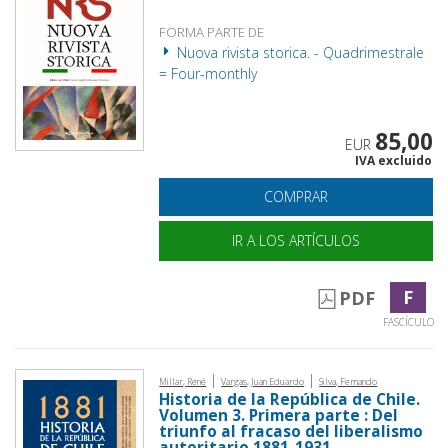
FORMA PARTE DE
Nuova rivista storica. - Quadrimestrale
= Four-monthly
85,00
EUR
IVA excluido
COMPRAR
IR A LOS ARTÍCULOS
F
PDF
FASCÍCULO
|
|
Millar, René
Vargas, Juan Eduardo
Silva, Fernando
Historia de la República de Chile.
Volumen 3. Primera parte : Del
triunfo al fracaso del liberalismo
autoritario 1881-1931