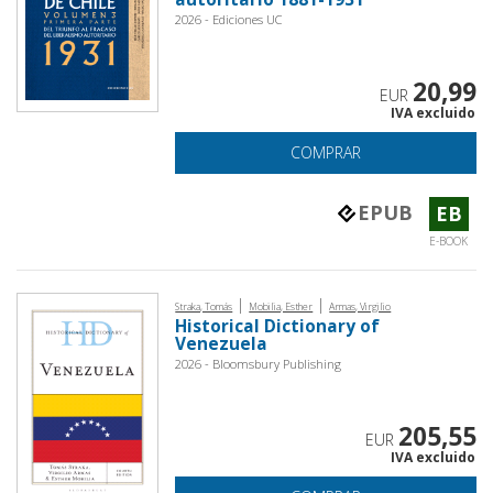
2026 - Ediciones UC
20,99
EUR
IVA excluido
COMPRAR
EPUB
EB
E-BOOK
|
|
Straka, Tomás
Mobilia, Esther
Armas, Virgilio
Historical Dictionary of
Venezuela
2026 - Bloomsbury Publishing
205,55
EUR
IVA excluido