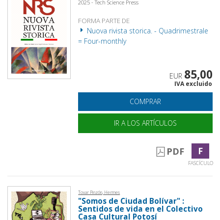
2025 - Tech Science Press
FORMA PARTE DE
Nuova rivista storica. - Quadrimestrale
= Four-monthly
85,00
EUR
IVA excluido
COMPRAR
IR A LOS ARTÍCULOS
F
PDF
FASCÍCULO
Tovar Pinzón, Hermes
"Somos de Ciudad Bolívar" :
Sentidos de vida en el Colectivo
Casa Cultural Potosí