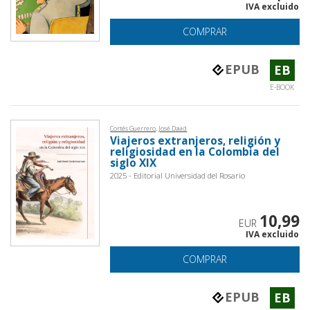
IVA excluido
COMPRAR
EPUB
EB
E-BOOK
Cortés Guerrero, José David
Viajeros extranjeros, religión y
religiosidad en la Colombia del
siglo XIX
2025 - Editorial Universidad del Rosario
10,99
EUR
IVA excluido
COMPRAR
EPUB
EB