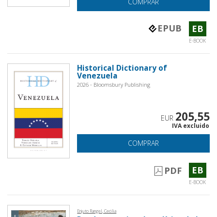
COMPRAR
EPUB
EB
E-BOOK
Historical Dictionary of
Venezuela
2026 - Bloomsbury Publishing
205,55
EUR
IVA excluido
COMPRAR
EB
PDF
E-BOOK
Enjuto Rangel, Cecilia