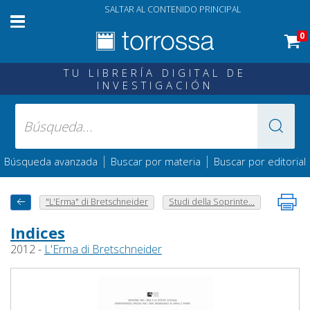
SALTAR AL CONTENIDO PRINCIPAL
0
TU LIBRERÍA DIGITAL DE
INVESTIGACIÓN
|
|
Búsqueda avanzada
Buscar por materia
Buscar por editorial
"L'Erma" di Bretschneider
Studi della Soprinte...
Indices
2012 -
L'Erma di Bretschneider